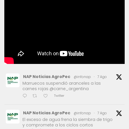
NAP Noticias AgroPec
@infonap
·
7 Ago
Marruecos suspendió aranceles a las
carnes rojas @carne_argentina
Twitter
NAP Noticias AgroPec
@infonap
·
7 Ago
El exceso de agua frena la siembra de trigo
y compromete a los ciclos cortos