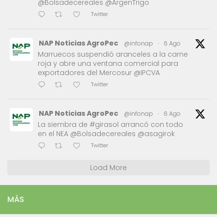
@Bolsadecereales @ArgenTrigo
Twitter
NAP Noticias AgroPec
@infonap
·
6 Ago
Marruecos suspendió aranceles a la carne
roja y abre una ventana comercial para
exportadores del Mercosur @IPCVA
Twitter
NAP Noticias AgroPec
@infonap
·
6 Ago
La siembra de #girasol arrancó con todo
en el NEA @Bolsadecereales @asagirok
Twitter
Load More
MÁS