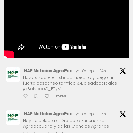
NAP Noticias AgroPec
@infonap
·
14h
Lluvias sobre el Este pampeano y luego un
fuerte descenso térmico @Bolsadecereales
@BolsadeC_ETyM
Twitter
NAP Noticias AgroPec
@infonap
·
15h
Hoy se celebra el Día de la Enseñanza
Agropecuaria y de las Ciencias Agrarias