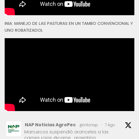
INIA: MANEJO DE LAS PASTURAS EN UN TAMBO CONVENCIONAL Y
UNO ROBATIZADOL
NAP Noticias AgroPec
@infonap
·
7 Ago
Marruecos suspendió aranceles a las
carnes rojas @carne_argentina