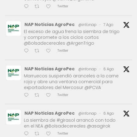
Twitter
NAP Noticias AgroPec
@infonap
·
7 Ago
El exceso de agua frena la siembra de trigo
y compromete a los ciclos cortos
@Bolsadecereales @ArgenTrigo
Twitter
NAP Noticias AgroPec
@infonap
·
6 Ago
Marruecos suspendió aranceles a la carne
roja y abre una ventana comercial para
exportadores del Mercosur @IPCVA
Twitter
NAP Noticias AgroPec
@infonap
·
6 Ago
La siembra de #girasol arrancó con todo
en el NEA @Bolsadecereales @asagirok
Twitter