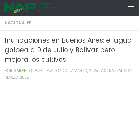
Skip to content
NACIONALES
Inundaciones en Buenos Aires: el agua
golpea a 9 de Julio y Bolívar pero
mejora los cultivos
POR
GABRIEL QUAIZEL
· PUBLICADO
27 MARZO, 2025
· ACTUALIZADO
27
MARZO, 2025