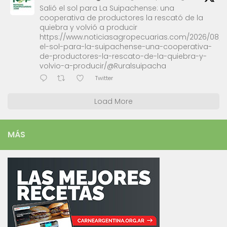
Salió el sol para La Suipachense: una
cooperativa de productores la rescató de la
quiebra y volvió a producir
https://www.noticiasagropecuarias.com/2026/08/0
el-sol-para-la-suipachense-una-cooperativa-
de-productores-la-rescato-de-la-quiebra-y-
volvio-a-producir/@Ruralsuipacha
Twitter
Load More
MÁS