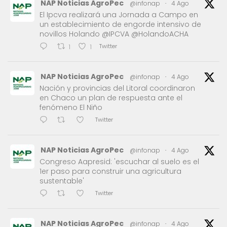
NAP Noticias AgroPec
@infonap
·
4 Ago
El Ipcva realizará una Jornada a Campo en
un establecimiento de engorde intensivo de
novillos Holando @IPCVA @HolandoACHA
Twitter
1
1
NAP Noticias AgroPec
@infonap
·
4 Ago
Nación y provincias del Litoral coordinaron
en Chaco un plan de respuesta ante el
fenómeno El Niño
Twitter
NAP Noticias AgroPec
@infonap
·
4 Ago
Congreso Aapresid: 'escuchar al suelo es el
1er paso para construir una agricultura
sustentable'
Twitter
NAP Noticias AgroPec
@infonap
·
4 Ago