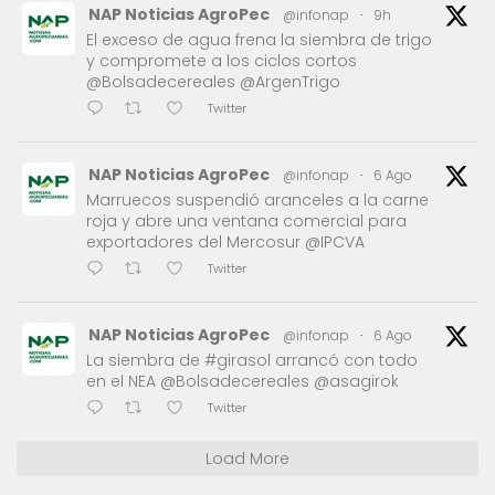
NAP Noticias AgroPec
@infonap
·
9h
El exceso de agua frena la siembra de trigo
y compromete a los ciclos cortos
@Bolsadecereales @ArgenTrigo
Twitter
NAP Noticias AgroPec
@infonap
·
6 Ago
Marruecos suspendió aranceles a la carne
roja y abre una ventana comercial para
exportadores del Mercosur @IPCVA
Twitter
NAP Noticias AgroPec
@infonap
·
6 Ago
La siembra de #girasol arrancó con todo
en el NEA @Bolsadecereales @asagirok
Twitter
Load More