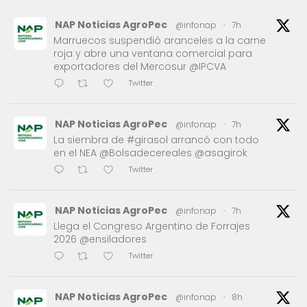
NAP Noticias AgroPec
@infonap
·
7h
Marruecos suspendió aranceles a la carne
roja y abre una ventana comercial para
exportadores del Mercosur @IPCVA
Twitter
NAP Noticias AgroPec
@infonap
·
7h
La siembra de #girasol arrancó con todo
en el NEA @Bolsadecereales @asagirok
Twitter
NAP Noticias AgroPec
@infonap
·
7h
Llega el Congreso Argentino de Forrajes
2026 @ensiladores
Twitter
NAP Noticias AgroPec
@infonap
·
8h