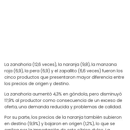
La zanahoria (12,6 veces), la naranja (9,8), la manzana
roja (6,9), la pera (6,9) y el zapallito (6,6 veces) fueron los
cinco productos que presentaron mayor diferencia entre
los precios de origen y destino.
La zanahoria aumentó 4,3% en góndola, pero disminuyó
17,9% al productor como consecuencia de un exceso de
oferta, una demanda reducida y problemas de calidad.
Por su parte, los precios de la naranja también subieron
en destino (9,9%) y bajaron en origen (1,2%), lo que se
explica por la importación de este cítrico dulce. La