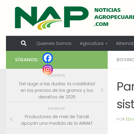
Skip to content
Quienes Somos
Agricultura
Alternat
SÍGANOS:
BOVIN
SIGUIENTE
Par
Del auge a las dudas: la volatilidad
en los precios de los granos y los
desafíos de 2025
sis
ANTERIOR
Productores de miel de Tandil
POR
EDU
apoyan una medida de la ANMAT