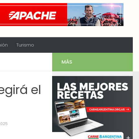
nión
Turismo
MÁS
girá el
2025