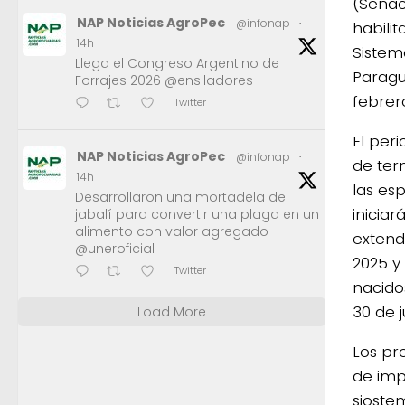
(Senac
NAP Noticias AgroPec
@infonap
·
habili
14h
Sistem
Llega el Congreso Argentino de
Paragu
Forrajes 2026 @ensiladores
febrer
Twitter
El peri
NAP Noticias AgroPec
@infonap
·
de ter
14h
las es
Desarrollaron una mortadela de
iniciar
jabalí para convertir una plaga en un
alimento con valor agregado
extend
@uneroficial
2025 y
Twitter
nacidos
30 de j
Load More
Los pr
de imp
siostem