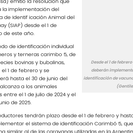
sa) emitió la resolución que
ta la implementación del
a de Identif icación Animal del
ay (SIAP) desde el 1 de
o de este año.
odo de identificación individual
neros y terneras carimbo 5, de
pecies bovinas y bubalinas,
Desde el 1 de febrero
á el 1 de febrero y se
deberán implementa
erá hasta el 30 de junio del
identificación de vacun
 alcanza a los animales
(Gentil
 entre el 1 de julio de 2024 y el
unio de 2025.
oductores tendrán plazo desde el 1 de febrero y hasta
lementar el sistema de identificación Carimbó 5, que
a similar al de las caravanas utilizadas en la Argentin