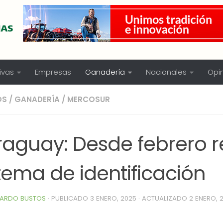
ivas
Empresas
Ganadería
Nacionales
Opi
OS
/
GANADERÍA
/
MERCOSUR
aguay: Desde febrero re
tema de identificación
ARDO BUSTOS
· PUBLICADO
3 ENERO, 2025
· ACTUALIZADO
2 ENERO, 