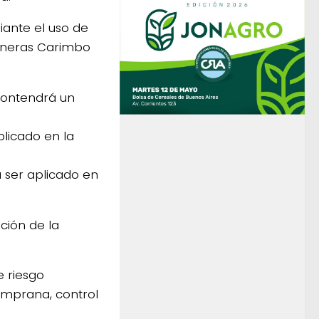
iante el uso de
terneras Carimbo
 contendrá un
plicado en la
á ser aplicado en
ución de la
e riesgo
temprana, control