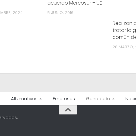
acuerdo Mercosur – UE
EMBRE, 2024
5 JUNIO, 2016
Realizan 
tratar la
común de
28 MARZO, 
Alternativas
Empresas
Ganadería
Naci
ervados.