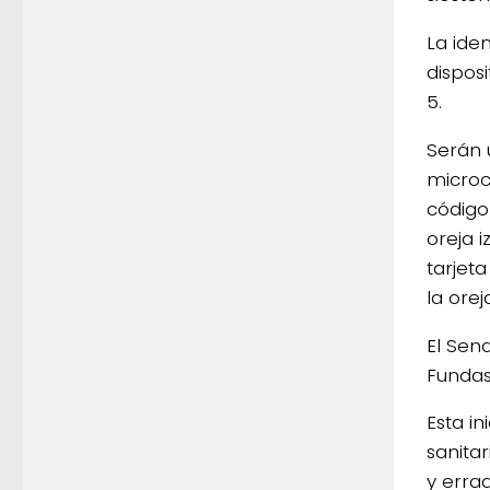
La ide
disposi
5.
Serán u
microc
código
oreja i
tarjet
la ore
El Sena
Fundass
Esta i
sanitar
y erra