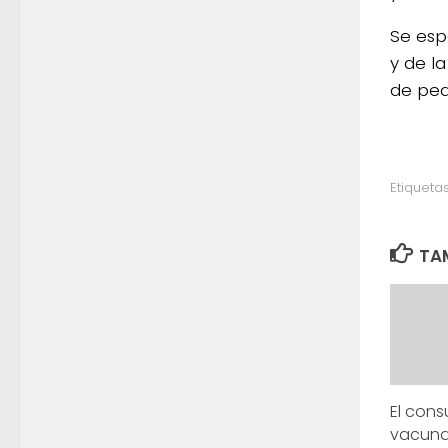
Se esp
y de l
de peq
Etiquetas
TAM
El con
vacuna