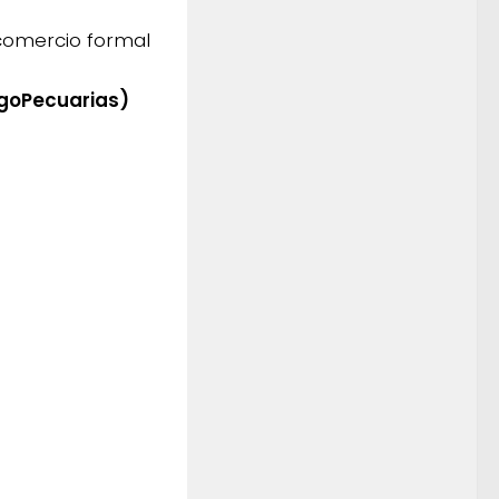
 comercio formal
AgoPecuarias)