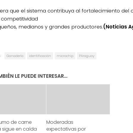
era que el sistema contribuya al fortalecimiento del
a competitividad
ueños, medianos y grandes productores.
(Noticias 
:
Ganadería
identificación
microchip
PAraguay
BIÉN LE PUEDE INTERESAR...
sumo de carne
Moderadas
 sigue en caída
expectativas por