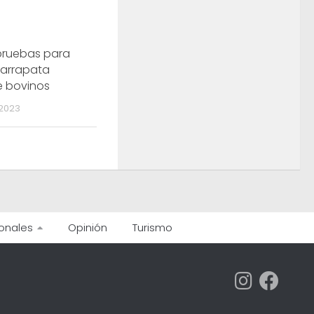
pruebas para
 garrapata
 bovinos
2023
onales
Opinión
Turismo