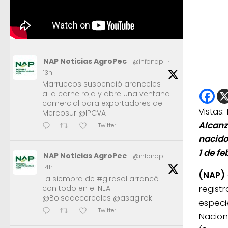
NAP Noticias AgroPec
@infonap
·
13h
Marruecos suspendió aranceles
a la carne roja y abre una ventana
comercial para exportadores del
Vistas:
Mercosur @IPCVA
Alcanz
Twitter
nacidos
1 de fe
NAP Noticias AgroPec
@infonap
·
14h
(NAP)
La siembra de #girasol arrancó
regist
con todo en el NEA
@Bolsadecereales @asagirok
especie
Twitter
Nacion