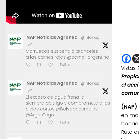
NAP Noticias AgroPec
@infonap
·
15h
Marruecos suspendió aranceles
a las carnes rojas @carne_argentina
Twitter
Vistas:
Propic
NAP Noticias AgroPec
@infonap
·
el acei
15h
comuni
El exceso de agua frena la
siembra de trigo y compromete a los
(NAP)
ciclos cortos @Bolsadecereales
en mar
@ArgenTrigo
bonaer
Twitter
Ruta de