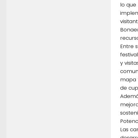
lo que 
implem
visitan
Bonaer
recurso
Entre s
festiva
y visit
comunid
mapa t
de cupo
Además
mejora
sosteni
Potenc
Las ca
desarr