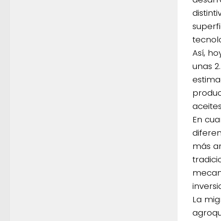
distint
superfi
tecnol
Así, ho
unas 2
estimad
produc
aceite
En cuan
difere
más ar
tradic
mecani
inversi
La mig
agroqu