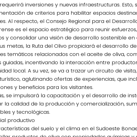
requerirá inversiones y nuevas infraestructuras. Esto,
entación de criterios para habilitar espacios destina
tes. Al respecto, el Consejo Regional para el Desarrol
ense es el espacio estratégico para reunir esfuerzos,
s y consolidar una visión de desarrollo sostenible en el
us metas, la Ruta del Olivo propiciará el desarrollo d
les temáticos relacionados con el aceite de oliva, com
as guiadas, incentivando la interacción entre productore
ad local. A su vez, se va a trazar un circuito de visita,
urístico, aglutinando ofertas de experiencias, que inc
nes y beneficios para los visitantes.
, se impulsará la capacitación y el desarrollo de ins
r la calidad de la producción y comercialización, su
bles y tecnológicas.
ial productivo
racterísticas del suelo y el clima en el Sudoeste Bon
ollar productos de oliva con propiedades químicas y