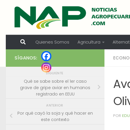
Skip to content
Quienes Somos
Agricultura
Alternat
SÍGANOS:
ECONO
SIGUIENTE
Ava
Qué se sabe sobre el 1er caso
grave de gripe aviar en humanos
registrado en EEUU
Ol
ANTERIOR
Por qué cayó la soja y qué hacer en
POR
EDU
este contexto