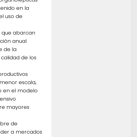
tenido en la
 el uso de
as, que abarcan
ción anual
e de la
calidad de los
 productivos
e menor escala,
o en el modelo
tensivo
ere mayores
ibre de
eder a mercados