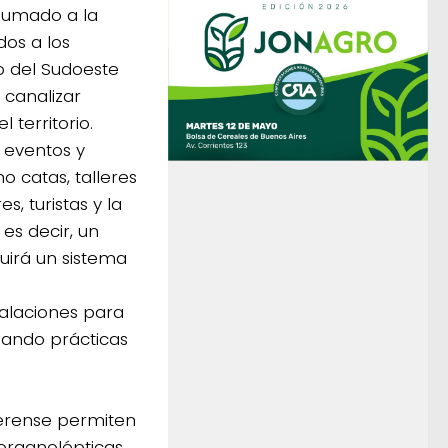
 sumado a la
dos a los
lo del Sudoeste
 canalizar
 territorio.
e eventos y
o catas, talleres
s, turistas y la
 es decir, un
luirá un sistema
talaciones para
mando prácticas
aerense permiten
 organolépticas