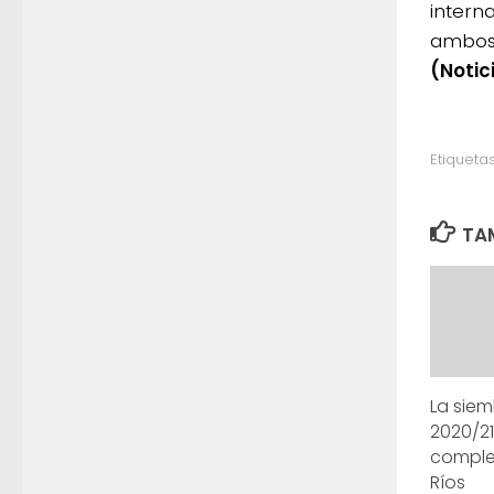
intern
ambos 
(Notic
Etiquetas
TAM
La siem
2020/2
comple
Ríos