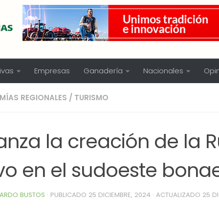
ivas
Empresas
Ganadería
Nacionales
Opi
MÍAS REGIONALES
/
TURISMO
nza la creación de la R
ivo en el sudoeste bona
ARDO BUSTOS
· PUBLICADO
25 DICIEMBRE, 2024
· ACTUALIZADO
25 D