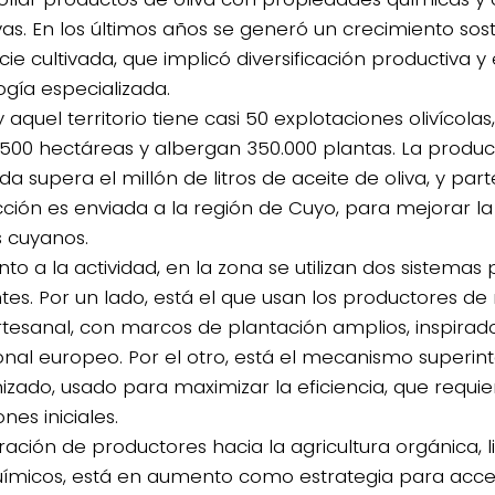
ivas. En los últimos años se generó un crecimiento sos
cie cultivada, que implicó diversificación productiva y
ogía especializada.
y aquel territorio tiene casi 50 explotaciones olivícol
.500 hectáreas y albergan 350.000 plantas. La produc
a supera el millón de litros de aceite de oliva, y part
ción es enviada a la región de Cuyo, para mejorar la 
s cuyanos.
to a la actividad, en la zona se utilizan dos sistemas
ntes. Por un lado, está el que usan los productores d
tesanal, con marcos de plantación amplios, inspirad
ional europeo. Por el otro, está el mecanismo superin
zado, usado para maximizar la eficiencia, que requi
ones iniciales.
ración de productores hacia la agricultura orgánica, l
ímicos, está en aumento como estrategia para acc