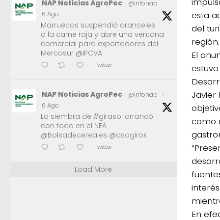
impuls
NAP Noticias AgroPec
@infonap
·
esta ac
6 Ago
Marruecos suspendió aranceles
del tu
a la carne roja y abre una ventana
región.
comercial para exportadores del
Mercosur @IPCVA
El anu
Twitter
estuvo
Desarro
Javier
NAP Noticias AgroPec
@infonap
·
6 Ago
objetiv
La siembra de #girasol arrancó
como r
con todo en el NEA
gastro
@Bolsadecereales @asagirok
“Prese
Twitter
desarr
Load More
fuente
interés
mientr
En efec