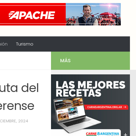
nión
Turismo
MÁS
uta del
erense
ICIEMBRE, 2024