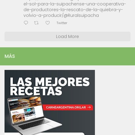
el-sol-para-la-suipachense-una-cooperativa-
de-productores-la-rescato-de-la-quiebra-y-
volvio-a-producir/@Ruralsuipacha
Twitter
Load More
MÁS