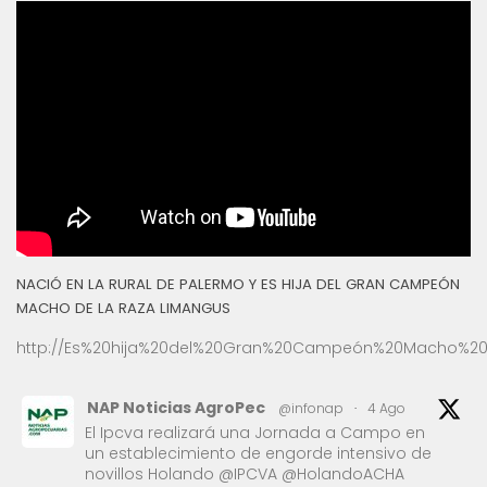
NACIÓ EN LA RURAL DE PALERMO Y ES HIJA DEL GRAN CAMPEÓN
MACHO DE LA RAZA LIMANGUS
http://Es%20hija%20del%20Gran%20Campeón%20Macho%20
NAP Noticias AgroPec
@infonap
·
4 Ago
El Ipcva realizará una Jornada a Campo en
un establecimiento de engorde intensivo de
novillos Holando @IPCVA @HolandoACHA