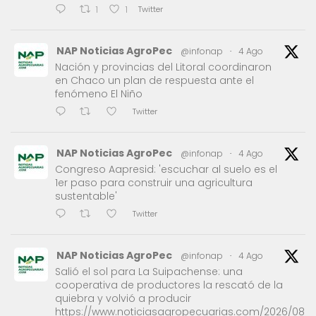
Twitter
1
1
NAP Noticias AgroPec
@infonap
·
4 Ago
Nación y provincias del Litoral coordinaron
en Chaco un plan de respuesta ante el
fenómeno El Niño
Twitter
NAP Noticias AgroPec
@infonap
·
4 Ago
Congreso Aapresid: 'escuchar al suelo es el
1er paso para construir una agricultura
sustentable'
Twitter
NAP Noticias AgroPec
@infonap
·
4 Ago
Salió el sol para La Suipachense: una
cooperativa de productores la rescató de la
quiebra y volvió a producir
https://www.noticiasagropecuarias.com/2026/08/0