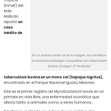
Tropical
(Inmet) del
Anlis
Malbrán
reportó
un
caso
inédito de
En un animal similar al de la imagen, los científicos
encontraron patología compatible con tuberculosis
bovina (Imagen: El Territorio)
tuberculosis bovina en un mono caí (Sapajus nigritus),
encontrado en el Parque Nacional Iguazú, Misiones.
Este es el primer registro de Mycobacterium bovis en un
primate en vida libre, una enfermedad zoonótica que
afecta tanto a animales como a seres humanos.