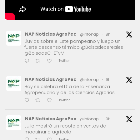
NAP Noticias AgroPec
@infonap
·
8h
Lluvias sobre el Este pampeano y luego un
fuerte descenso térmico @Bolsadecereales
@BolsadeC_ETyM
Twitter
NAP Noticias AgroPec
@infonap
·
9h
Hoy se celebra el Día de la Enseñanza
Agropecuaria y de las Ciencias Agrarias
Twitter
NAP Noticias AgroPec
@infonap
·
9h
Julio mostró un rebote en ventas de
maquinaria agrícola
Twitter