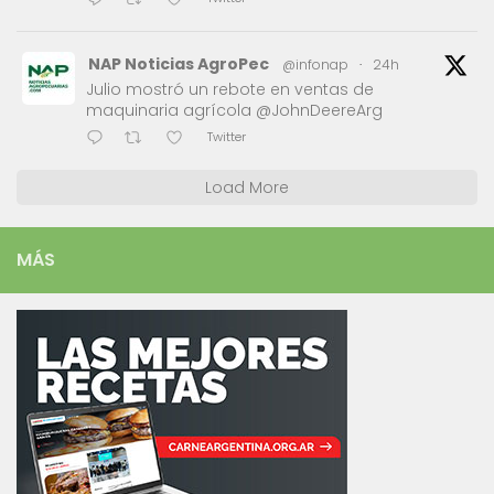
NAP Noticias AgroPec
@infonap
·
24h
Julio mostró un rebote en ventas de
maquinaria agrícola @JohnDeereArg
Twitter
Load More
MÁS