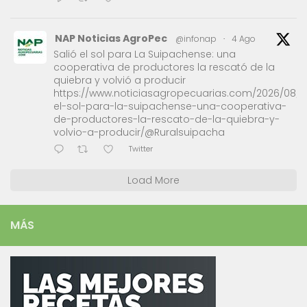
NAP Noticias AgroPec
@infonap
·
4 Ago
Salió el sol para La Suipachense: una
cooperativa de productores la rescató de la
quiebra y volvió a producir
https://www.noticiasagropecuarias.com/2026/08/0
el-sol-para-la-suipachense-una-cooperativa-
de-productores-la-rescato-de-la-quiebra-y-
volvio-a-producir/@Ruralsuipacha
Twitter
Load More
MÁS