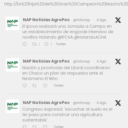
http://Es%20hija%20del%20Gran%20Campeón%20Macho%20
NAP Noticias AgroPec
@infonap
·
4 Ago
El Ipcva realizará una Jornada a Campo en
un establecimiento de engorde intensivo de
novillos Holando @IPCVA @HolandoACHA
Twitter
1
1
NAP Noticias AgroPec
@infonap
·
4 Ago
Nación y provincias del Litoral coordinaron
en Chaco un plan de respuesta ante el
fenómeno El Niño
Twitter
NAP Noticias AgroPec
@infonap
·
4 Ago
Congreso Aapresid: 'escuchar al suelo es el
1er paso para construir una agricultura
sustentable'
Twitter