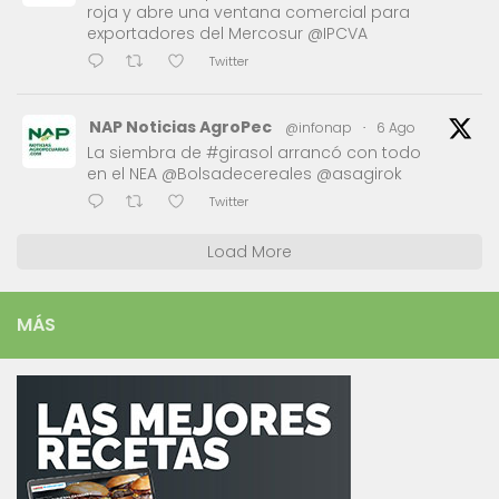
roja y abre una ventana comercial para
exportadores del Mercosur @IPCVA
Twitter
NAP Noticias AgroPec
@infonap
·
6 Ago
La siembra de #girasol arrancó con todo
en el NEA @Bolsadecereales @asagirok
Twitter
Load More
MÁS