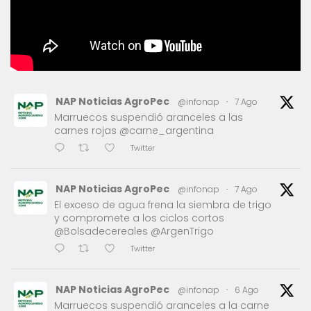
NAP Noticias AgroPec
@infonap
·
7 Ago
Marruecos suspendió aranceles a las
carnes rojas @carne_argentina
Twitter
NAP Noticias AgroPec
@infonap
·
7 Ago
El exceso de agua frena la siembra de trigo
y compromete a los ciclos cortos
@Bolsadecereales @ArgenTrigo
Twitter
NAP Noticias AgroPec
@infonap
·
6 Ago
Marruecos suspendió aranceles a la carne