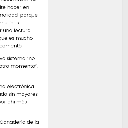
ite hacer en
malidad, porque
á muchas
r una lectura
 que es mucho
, comentó.
vo sistema “no
 otro momento”,
na electrónica
tado sin mayores
por ahí más
 Ganadería de la