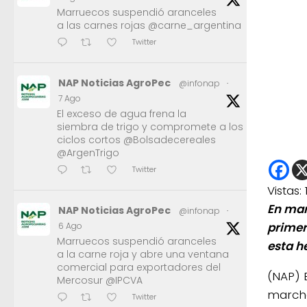
Marruecos suspendió aranceles
a las carnes rojas @carne_argentina
Twitter
NAP Noticias AgroPec
@infonap
·
7 Ago
El exceso de agua frena la
siembra de trigo y compromete a los
ciclos cortos @Bolsadecereales
@ArgenTrigo
Twitter
Vistas:
En mar
NAP Noticias AgroPec
@infonap
·
primer
6 Ago
Marruecos suspendió aranceles
esta h
a la carne roja y abre una ventana
comercial para exportadores del
(NAP)
Mercosur @IPCVA
marcha
Twitter