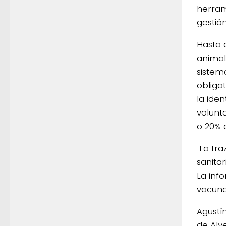
herram
gestió
Hasta a
animal
sistem
obliga
la iden
volunta
o 20% d
La tra
sanitar
La info
vacuna
Agustí
de Alv