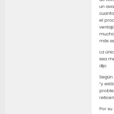
un ava
cuanto
el pro
ventaj
mucho 
más sen
La úni
sea me
dijo.
Según 
“y est
proble
reticen
Por su