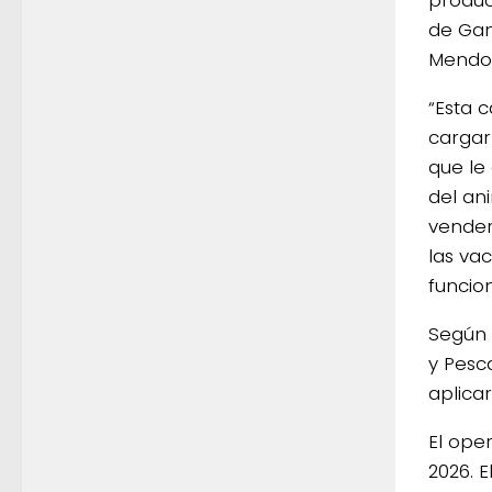
de Gan
Mendo
“
Esta 
cargar
que le
del an
vender
las va
funcion
Según 
y Pesca
aplica
El oper
2026. E