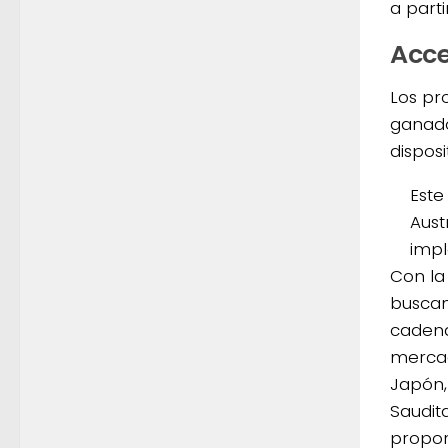
a parti
Acce
Los pr
ganado
disposi
Este
Aust
impl
Con la 
buscan
cadena
mercad
Japón,
Saudit
propor