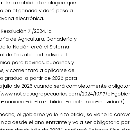
a de trazabilidad analógica que
liza en el ganado y dará paso a
vana electrónica.
Resolución 71/2024, la
aría de Agricultura, Ganadería y
de la Nación creó el Sistema
l de Trazabilidad Individual
ónica para bovinos, bubalinos y
os, y
comenzará a aplicarse de
 gradual a partir de 2025 para
 a julio de 2026 cuando será completamente obligator
//www.noticiasagropecuarias.com/2024/10/17/el-gobie
a-nacional-de-trazabilidad-electronica-individual/).
hecho, el gobierno ya lo hizo oficial, se viene la cara
ónica desde el año entrante y va a ser obligatorio par
ores desde julio de 2026″, confirmó Roberto Ríos, dire