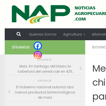
Skip to content
Quienes Somos
Agricultura
Alternat
SÍGANOS:
BOVIN
SIGUIENTE
Me
Maíz: En Santiago del Estero la
cobertura del cereal cae en 42%
chi
ANTERIOR
El Gobierno nacional autorizó dos
par
nuevos productos biotecnológicos
de maíz