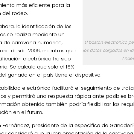
ienta más eficiente para la
n del rodeo.
hora, la identificación de los
es se realiza mediante un
a de caravana numérica,
El bastón electrónico per
torio desde 2006, mientras que
los datos cargados en la
tificación electrónica ha sido
Andes
ria. Se calcula que solo el 15%
el ganado en el país tiene el dispositivo.
zabilidad electrónica
facilitará el seguimiento de tra
ios y permitirá una respuesta rápida ante posibles bro
rmación obtenida también podría flexibilizar los requi
ción en el futuro.
n Fernández, presidente de la específica de Ganader
ear
consideró que la implementación de la caravana 