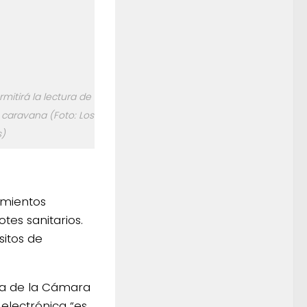
mitirá la lectura de
 caravana (Foto: Los
)
tamientos
tes sanitarios.
sitos de
ía de la Cámara
electrónica “es