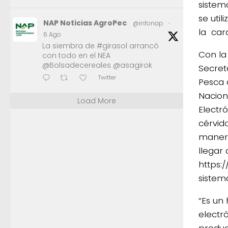
sistem
se uti
NAP Noticias AgroPec
@infonap
·
la
cara
6 Ago
La siembra de #girasol arrancó
Con la 
con todo en el NEA
@Bolsadecereales @asagirok
Secret
Twitter
Pesca 
Naciona
Load More
Electr
cérvid
manera
llegar
https:
sistem
“Es un 
electr
product