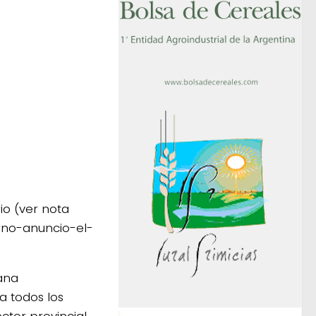
io (ver nota
rno-anuncio-el-
vana
a todos los
ctor provincial