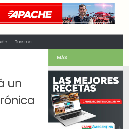
nión
Turismo
MÁS
á un
trónica