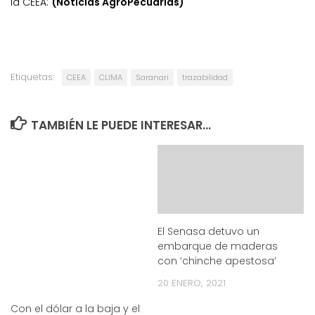
la CEEA:
(Noticias AgroPecuarias)
Etiquetas:
CEEA
CLIMA
Saranari
trazabilidad
TAMBIÉN LE PUEDE INTERESAR...
El Senasa detuvo un
embarque de maderas
con ‘chinche apestosa’
20 ENERO, 2021
Con el dólar a la baja y el