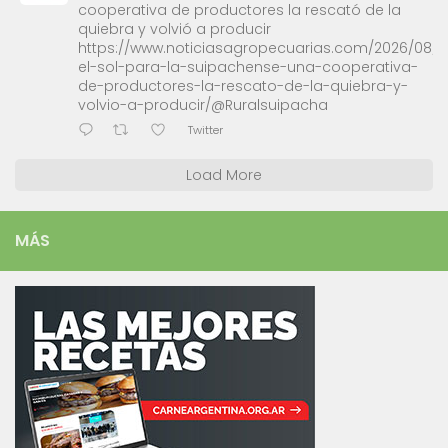
cooperativa de productores la rescató de la
quiebra y volvió a producir
https://www.noticiasagropecuarias.com/2026/08/0
el-sol-para-la-suipachense-una-cooperativa-
de-productores-la-rescato-de-la-quiebra-y-
volvio-a-producir/@Ruralsuipacha
Twitter
Load More
MÁS