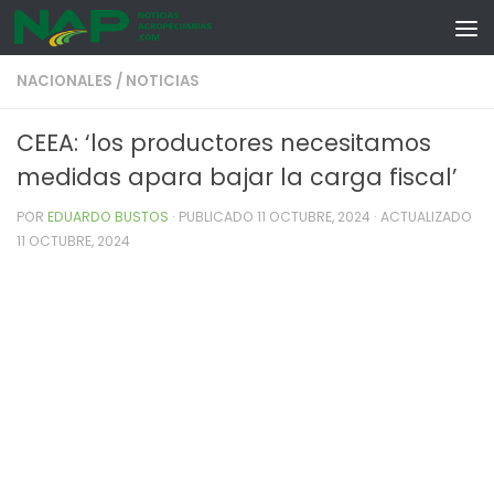
Skip to content
NACIONALES
/
NOTICIAS
CEEA: ‘los productores necesitamos
medidas apara bajar la carga fiscal’
POR
EDUARDO BUSTOS
· PUBLICADO
11 OCTUBRE, 2024
· ACTUALIZADO
11 OCTUBRE, 2024