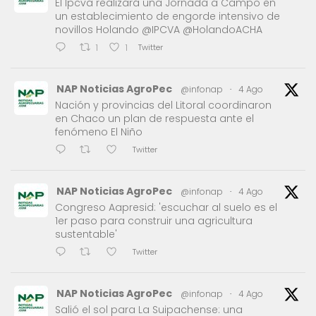
El Ipcva realizará una Jornada a Campo en
un establecimiento de engorde intensivo de
novillos Holando @IPCVA @HolandoACHA
Twitter
1
1
NAP Noticias AgroPec
@infonap
·
4 Ago
Nación y provincias del Litoral coordinaron
en Chaco un plan de respuesta ante el
fenómeno El Niño
Twitter
NAP Noticias AgroPec
@infonap
·
4 Ago
Congreso Aapresid: 'escuchar al suelo es el
1er paso para construir una agricultura
sustentable'
Twitter
NAP Noticias AgroPec
@infonap
·
4 Ago
Salió el sol para La Suipachense: una