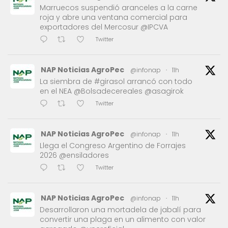
Marruecos suspendió aranceles a la carne
roja y abre una ventana comercial para
exportadores del Mercosur @IPCVA
Twitter
NAP Noticias AgroPec
@infonap
·
11h
La siembra de #girasol arrancó con todo
en el NEA @Bolsadecereales @asagirok
Twitter
NAP Noticias AgroPec
@infonap
·
11h
Llega el Congreso Argentino de Forrajes
2026 @ensiladores
Twitter
NAP Noticias AgroPec
@infonap
·
11h
Desarrollaron una mortadela de jabalí para
convertir una plaga en un alimento con valor