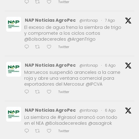
Twitter
NAP Noticias AgroPec
@infonap
·
7 Ago
El exceso de agua frena la siembra de trigo
y compromete a los ciclos cortos
@Bolsadecereales @ArgenTrigo
Twitter
NAP Noticias AgroPec
@infonap
·
6 Ago
Marruecos suspendió aranceles a la carne
roja y abre una ventana comercial para
exportadores del Mercosur @IPCVA
Twitter
NAP Noticias AgroPec
@infonap
·
6 Ago
La siembra de #girasol arrancó con todo
en el NEA @Bolsadecereales @asagirok
Twitter