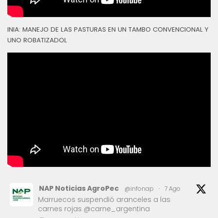
INIA: MANEJO DE LAS PASTURAS EN UN TAMBO CONVENCIONAL Y
UNO ROBATIZADOL
NAP Noticias AgroPec
@infonap
·
7 Ago
Marruecos suspendió aranceles a las
carnes rojas @carne_argentina