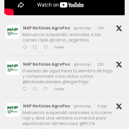
NAP Noticias AgroPec
@infonap
·
23h
Marruecos suspendió aranceles a las
carnes rojas @carne_argentina
Twitter
NAP Noticias AgroPec
@infonap
·
23h
El exceso de agua frena la siembra de trigo
y compromete a los ciclos cortos
@Bolsadecereales @ArgenTrigo
Twitter
NAP Noticias AgroPec
@infonap
·
6 Ago
Marruecos suspendió aranceles a la carne
roja y abre una ventana comercial para
exportadores del Mercosur @IPCVA