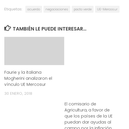
Etiquetas:
acuerdo
negociaciones
pacto verde
UE-Mercosur
TAMBIÉN LE PUEDE INTERESAR...
Faurie y la italiana
Mogherini analizaron el
vínculo UE Mercosur
30 ENERO, 2018
El comisario de
Agricultura, a favor de
que los países de la UE
puedan dar ayudas al
campo por la inflación