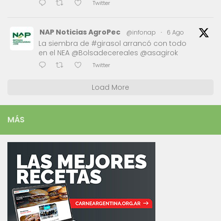
Twitter
NAP Noticias AgroPec
@infonap
·
6 Ago
La siembra de #girasol arrancó con todo
en el NEA @Bolsadecereales @asagirok
Twitter
Load More
MÁS