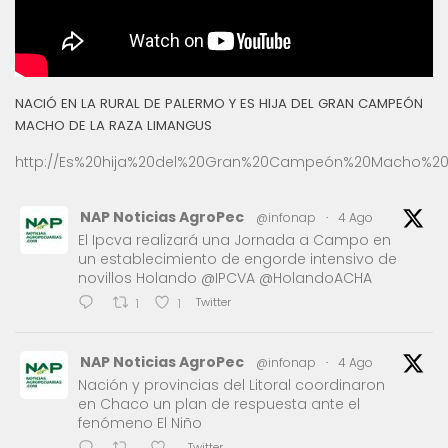
NACIÓ EN LA RURAL DE PALERMO Y ES HIJA DEL GRAN CAMPEÓN
MACHO DE LA RAZA LIMANGUS
http://Es%20hija%20del%20Gran%20Campeón%20Macho%20
NAP Noticias AgroPec
@infonap
·
4 Ago
El Ipcva realizará una Jornada a Campo en
un establecimiento de engorde intensivo de
novillos Holando @IPCVA @HolandoACHA
Twitter
1
1
NAP Noticias AgroPec
@infonap
·
4 Ago
Nación y provincias del Litoral coordinaron
en Chaco un plan de respuesta ante el
fenómeno El Niño
Twitter