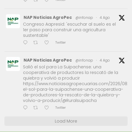
NAP Noticias AgroPec
@infonap
·
4 Ago
Congreso Aapresid: 'escuchar al suelo es el
1er paso para construir una agricultura
sustentable'
Twitter
NAP Noticias AgroPec
@infonap
·
4 Ago
Salió el sol para La Suipachense: una
cooperativa de productores la rescató de la
quiebra y volvió a producir
https://www.noticiasagropecuarias.com/2026/08/0
el-sol-para-la-suipachense-una-cooperativa-
de-productores-la-rescato-de-la-quiebra-y-
volvio-a-producir/@Ruralsuipacha
Twitter
Load More