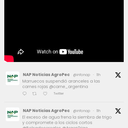
NAP Noticias AgroPec
@infonap
·
11h
Marruecos suspendió aranceles a las
carnes rojas @carne_argentina
Twitter
NAP Noticias AgroPec
@infonap
·
11h
El exceso de agua frena la siembra de trigo
y compromete a los ciclos cortos