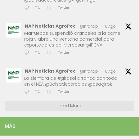
@Bolsadecereales @ArgenTrigo
Twitter
NAP Noticias AgroPec
@infonap
·
6 Ago
Marruecos suspendió aranceles a la carne
roja y abre una ventana comercial para
exportadores del Mercosur @IPCVA
Twitter
NAP Noticias AgroPec
@infonap
·
6 Ago
La siembra de #girasol arrancó con todo
en el NEA @Bolsadecereales @asagirok
Twitter
Load More
MÁS