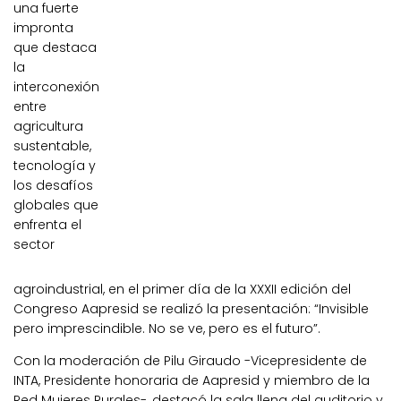
una fuerte
impronta
que destaca
la
interconexión
entre
agricultura
sustentable,
tecnología y
los desafíos
globales que
enfrenta el
sector
agroindustrial, en el primer día de la XXXII edición del
Congreso Aapresid se realizó la presentación: “Invisible
pero imprescindible. No se ve, pero es el futuro”.
Con la moderación de Pilu Giraudo -Vicepresidente de
INTA, Presidente honoraria de Aapresid y miembro de la
Red Mujeres Rurales-, destacó la sala llena del auditorio y