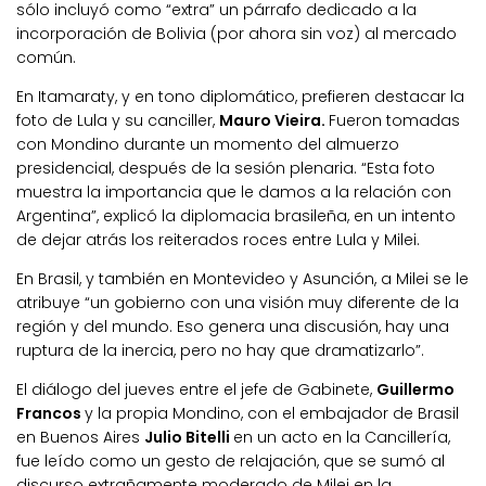
sólo incluyó como “extra” un párrafo dedicado a la
incorporación de Bolivia (por ahora sin voz) al mercado
común.
En Itamaraty, y en tono diplomático, prefieren destacar la
foto de Lula y su canciller,
Mauro Vieira.
Fueron tomadas
con Mondino durante un momento del almuerzo
presidencial, después de la sesión plenaria. “Esta foto
muestra la importancia que le damos a la relación con
Argentina”, explicó la diplomacia brasileña, en un intento
de dejar atrás los reiterados roces entre Lula y Milei.
En Brasil, y también en Montevideo y Asunción, a Milei se le
atribuye “un gobierno con una visión muy diferente de la
región y del mundo. Eso genera una discusión, hay una
ruptura de la inercia, pero no hay que dramatizarlo”.
El diálogo del jueves entre el jefe de Gabinete,
Guillermo
Francos
y la propia Mondino, con el embajador de Brasil
en Buenos Aires
Julio Bitelli
en un acto en la Cancillería,
fue leído como un gesto de relajación, que se sumó al
discurso extrañamente moderado de Milei en la