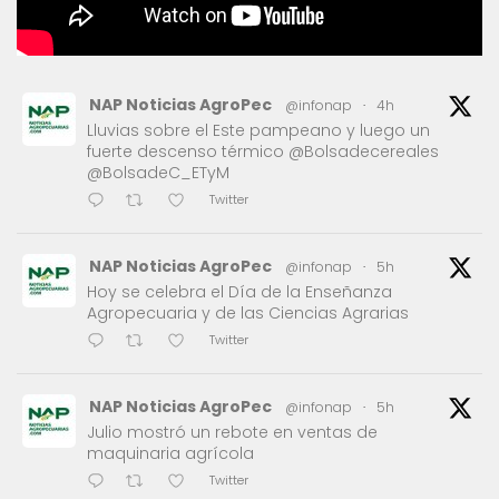
NAP Noticias AgroPec
@infonap
·
4h
Lluvias sobre el Este pampeano y luego un
fuerte descenso térmico @Bolsadecereales
@BolsadeC_ETyM
Twitter
NAP Noticias AgroPec
@infonap
·
5h
Hoy se celebra el Día de la Enseñanza
Agropecuaria y de las Ciencias Agrarias
Twitter
NAP Noticias AgroPec
@infonap
·
5h
Julio mostró un rebote en ventas de
maquinaria agrícola
Twitter