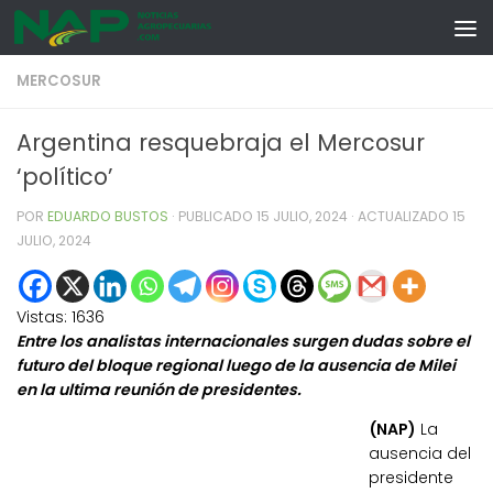
Skip to content
MERCOSUR
Argentina resquebraja el Mercosur
‘político’
POR
EDUARDO BUSTOS
· PUBLICADO
15 JULIO, 2024
· ACTUALIZADO
15
JULIO, 2024
Vistas:
1636
Entre los analistas internacionales surgen dudas sobre el
futuro del bloque regional luego de la ausencia de Milei
en la ultima reunión de presidentes.
(NAP)
La
ausencia del
presidente