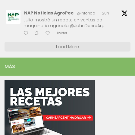
NAP Noticias AgroPec
@infonap
·
20h
Julio mostró un rebote en ventas de
maquinaria agrícola @JohnDeereArg
Twitter
Load More
MÁS