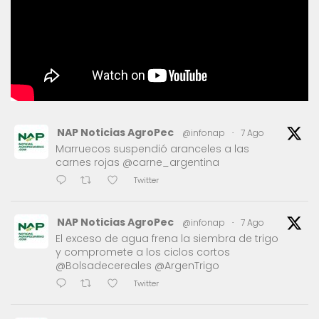
NAP Noticias AgroPec
@infonap
·
7 Ago
Marruecos suspendió aranceles a las
carnes rojas @carne_argentina
Twitter
NAP Noticias AgroPec
@infonap
·
7 Ago
El exceso de agua frena la siembra de trigo
y compromete a los ciclos cortos
@Bolsadecereales @ArgenTrigo
Twitter