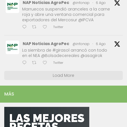
NAP Noticias AgroPec
@infonap
·
6 Ago
Marruecos suspendió aranceles a la carne
roja y abre una ventana comercial para
exportadores del Mercosur @IPCVA
Twitter
NAP Noticias AgroPec
@infonap
·
6 Ago
La siembra de #girasol arrancó con todo
en el NEA @Bolsadecereales @asagirok
Twitter
Load More
MÁS