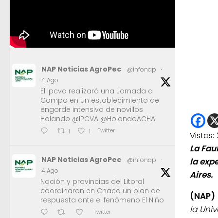
NAP Noticias AgroPec
@infonap
·
4 Ago
El Ipcva realizará una Jornada a
Campo en un establecimiento de
engorde intensivo de novillos
Holando @IPCVA @HolandoACHA
Twitter
1
1
Vistas:
La Faub
NAP Noticias AgroPec
@infonap
·
la exp
4 Ago
Aires.
Nación y provincias del Litoral
coordinaron en Chaco un plan de
(NAP)
respuesta ante el fenómeno El Niño
la Uni
Twitter