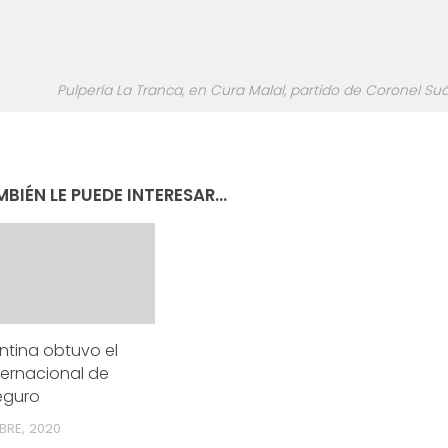
Pulpería La Tranca, en Cura Malal, partido de Coronel Suá
BIÉN LE PUEDE INTERESAR...
ntina obtuvo el
nternacional de
eguro
BRE, 2020