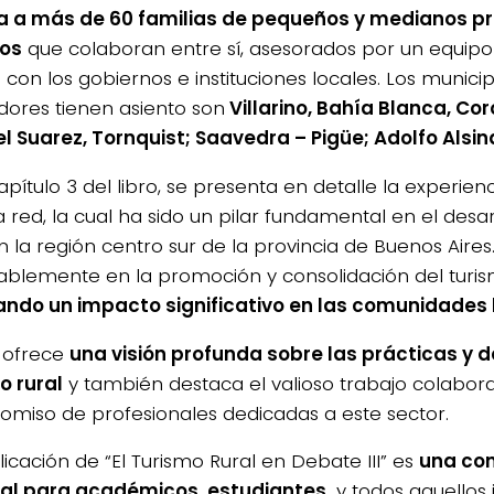
 a más de 60 familias de pequeños y medianos p
ios
que colaboran entre sí, asesorados por un equipo 
 con los gobiernos e instituciones locales. Los munici
dores tienen asiento son
Villarino, Bahía Blanca, Cor
l Suarez, Tornquist; Saavedra – Pigüe; Adolfo Alsina
apítulo 3 del libro, se presenta en detalle la experienc
 red, la cual ha sido un pilar fundamental en el desar
n la región centro sur de la provincia de Buenos Aires
ablemente en la promoción y consolidación del turism
ndo un impacto significativo en las comunidades 
o ofrece
una visión profunda sobre las prácticas y d
o rural
y también destaca el valioso trabajo colaborat
miso de profesionales dedicadas a este sector.
icación de “El Turismo Rural en Debate III” es
una con
al para académicos, estudiantes,
y todos aquellos