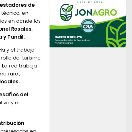
restadores de
técnico, en
pios en donde los
onel Rosales,
 y Tandil.
ia y el trabajo
rollo del turismo
. La red trabaja
o rural,
locales.
esafíos del
ivo y el
tribución
 interesados en