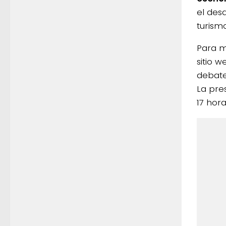
el desa
turismo
Para má
sitio 
debate-
La pres
17 hor