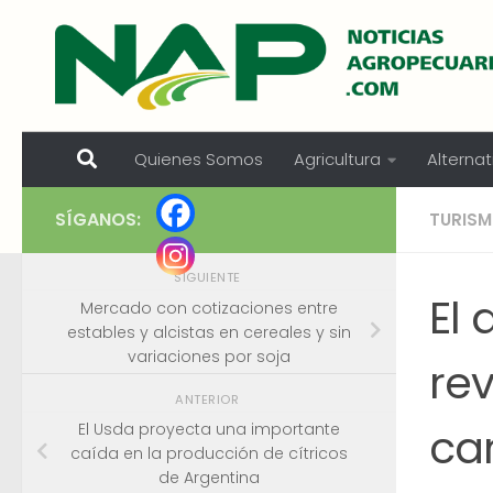
Skip to content
Quienes Somos
Agricultura
Alternat
SÍGANOS:
TURIS
SIGUIENTE
El 
Mercado con cotizaciones entre
estables y alcistas en cereales y sin
variaciones por soja
rev
ANTERIOR
ca
El Usda proyecta una importante
caída en la producción de cítricos
de Argentina