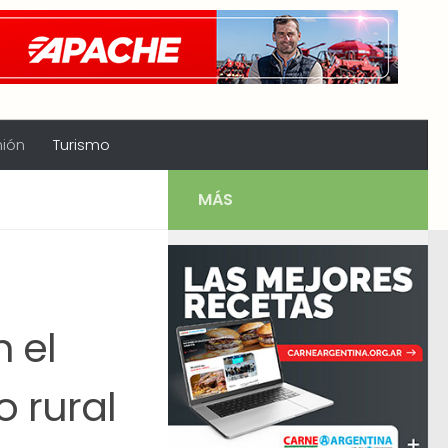
nión
Turismo
MÁS
n el
 rural