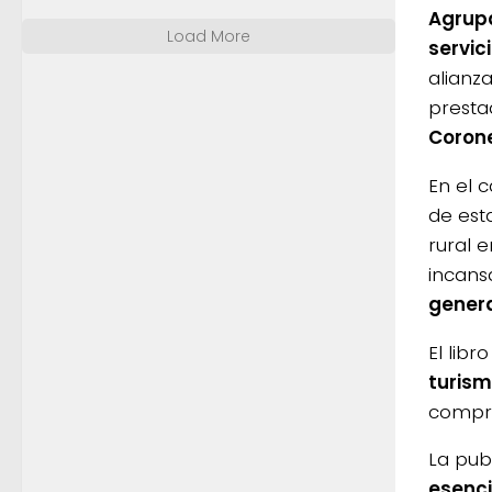
Agrupa
Load More
servic
alianza
presta
Corone
En el c
de esta
rural e
incans
genera
El libr
turism
compro
La publ
esenci