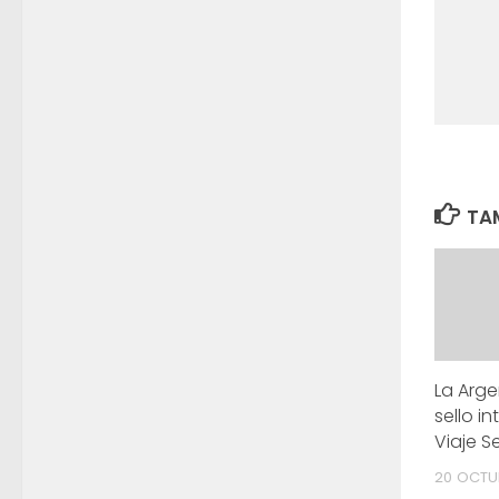
TAM
La Arge
sello i
Viaje S
20 OCTU