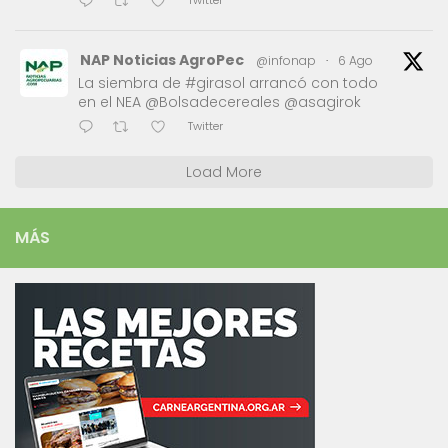
Twitter
NAP Noticias AgroPec
@infonap
·
6 Ago
La siembra de #girasol arrancó con todo
en el NEA @Bolsadecereales @asagirok
Twitter
Load More
MÁS