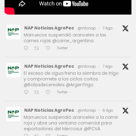
NAP Noticias AgroPec
@infonap
·
7 Ago
Marruecos suspendió aranceles a las
carnes rojas @carne_argentina
Twitter
NAP Noticias AgroPec
@infonap
·
7 Ago
El exceso de agua frena la siembra de trigo
y compromete a los ciclos cortos
@Bolsadecereales @ArgenTrigo
Twitter
NAP Noticias AgroPec
@infonap
·
6 Ago
Marruecos suspendió aranceles a la carne
roja y abre una ventana comercial para
exportadores del Mercosur @IPCVA