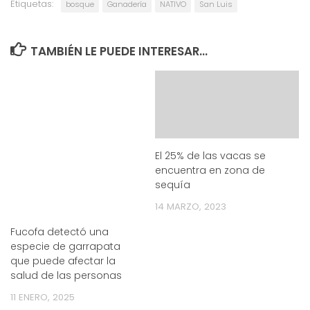
Etiquetas:
bosque
Ganadería
NATIVO
San Luis
TAMBIÉN LE PUEDE INTERESAR...
El 25% de las vacas se
encuentra en zona de
sequía
14 MARZO, 2023
Fucofa detectó una
especie de garrapata
que puede afectar la
salud de las personas
11 ENERO, 2025