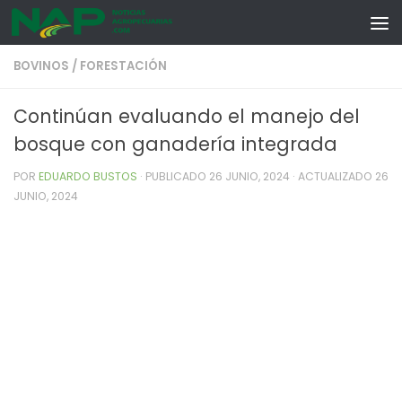
Skip to content
BOVINOS
/
FORESTACIÓN
Continúan evaluando el manejo del
bosque con ganadería integrada
POR
EDUARDO BUSTOS
· PUBLICADO
26 JUNIO, 2024
· ACTUALIZADO
26
JUNIO, 2024