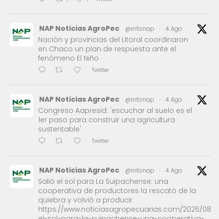
NAP Noticias AgroPec
@infonap
·
4 Ago
Nación y provincias del Litoral coordinaron
en Chaco un plan de respuesta ante el
fenómeno El Niño
Twitter
NAP Noticias AgroPec
@infonap
·
4 Ago
Congreso Aapresid: 'escuchar al suelo es el
1er paso para construir una agricultura
sustentable'
Twitter
NAP Noticias AgroPec
@infonap
·
4 Ago
Salió el sol para La Suipachense: una
cooperativa de productores la rescató de la
quiebra y volvió a producir
https://www.noticiasagropecuarias.com/2026/08/0
el-sol-para-la-suipachense-una-cooperativa-