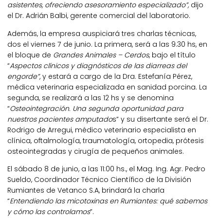
asistentes, ofreciendo asesoramiento especializado”,
dijo
el Dr. Adrián Balbi, gerente comercial del laboratorio.
Además, la empresa auspiciará tres charlas técnicas,
dos el viernes 7 de junio. La primera, será a las 9.30 hs, en
el bloque de
Grandes Animales – Cerdos
, bajo el título
“
Aspectos clínicos y diagnósticos de las diarreas del
engorde”,
y estará a cargo de la Dra. Estefanía Pérez,
médica veterinaria especializada en sanidad porcina. La
segunda, se realizará a las 12 hs y se denomina
“
Osteointegración. Una segunda oportunidad para
nuestros pacientes amputado
s” y su disertante será el Dr.
Rodrigo de Arregui, médico veterinario especialista en
clínica, oftalmología, traumatología, ortopedia, prótesis
osteointegradas y cirugía de pequeños animales.
El sábado 8 de junio, a las 11:00 hs., el Mag. Ing. Agr. Pedro
Sueldo, Coordinador Técnico Científico de la División
Rumiantes de Vetanco S.A, brindará la charla
“
Entendiendo las micotoxinas en Rumiantes: qué sabemos
y cómo las controlamos
”.