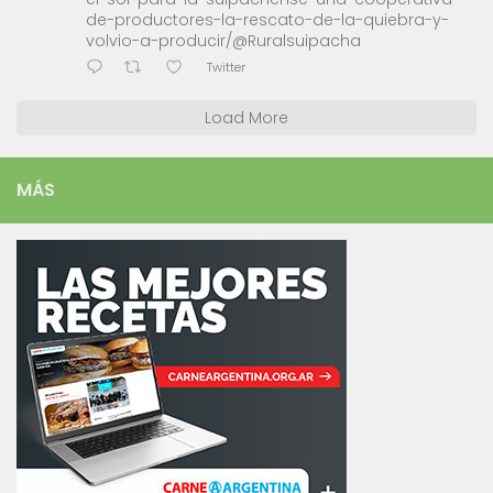
de-productores-la-rescato-de-la-quiebra-y-
volvio-a-producir/@Ruralsuipacha
Twitter
Load More
MÁS