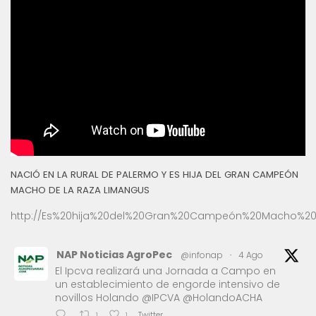
NACIÓ EN LA RURAL DE PALERMO Y ES HIJA DEL GRAN CAMPEÓN
MACHO DE LA RAZA LIMANGUS
http://Es%20hija%20del%20Gran%20Campeón%20Macho%20
NAP Noticias AgroPec
@infonap
·
4 Ago
El Ipcva realizará una Jornada a Campo en
un establecimiento de engorde intensivo de
novillos Holando @IPCVA @HolandoACHA
Twitter
1
1