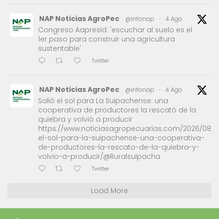
NAP Noticias AgroPec
@infonap
·
4 Ago
Congreso Aapresid: 'escuchar al suelo es el
1er paso para construir una agricultura
sustentable'
Twitter
NAP Noticias AgroPec
@infonap
·
4 Ago
Salió el sol para La Suipachense: una
cooperativa de productores la rescató de la
quiebra y volvió a producir
https://www.noticiasagropecuarias.com/2026/08/0
el-sol-para-la-suipachense-una-cooperativa-
de-productores-la-rescato-de-la-quiebra-y-
volvio-a-producir/@Ruralsuipacha
Twitter
Load More