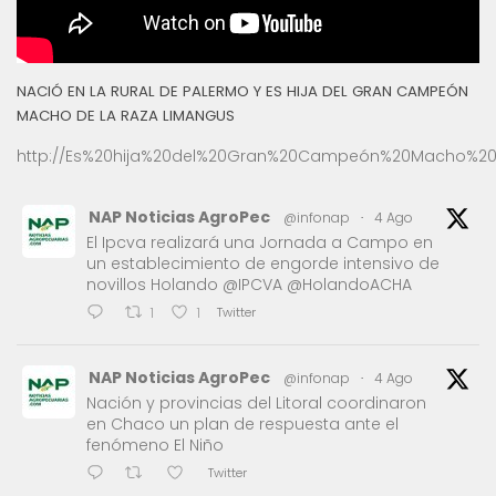
NACIÓ EN LA RURAL DE PALERMO Y ES HIJA DEL GRAN CAMPEÓN
MACHO DE LA RAZA LIMANGUS
http://Es%20hija%20del%20Gran%20Campeón%20Macho%20
NAP Noticias AgroPec
@infonap
·
4 Ago
El Ipcva realizará una Jornada a Campo en
un establecimiento de engorde intensivo de
novillos Holando @IPCVA @HolandoACHA
Twitter
1
1
NAP Noticias AgroPec
@infonap
·
4 Ago
Nación y provincias del Litoral coordinaron
en Chaco un plan de respuesta ante el
fenómeno El Niño
Twitter