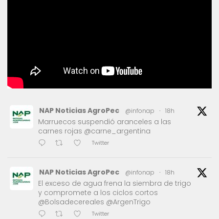
NAP Noticias AgroPec
@infonap
·
18h
Marruecos suspendió aranceles a las
carnes rojas @carne_argentina
Twitter
NAP Noticias AgroPec
@infonap
·
18h
El exceso de agua frena la siembra de trigo
y compromete a los ciclos cortos
@Bolsadecereales @ArgenTrigo
Twitter