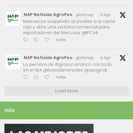
NAP Noticias AgroPec
@infonap
·
6 Ago
Marruecos suspendió aranceles a la carne
roja y abre una ventana comercial para
exportadores del Mercosur @IPCVA
Twitter
NAP Noticias AgroPec
@infonap
·
6 Ago
La siembra de #girasol arrancó con todo
en el NEA @Bolsadecereales @asagirok
Twitter
Load More
MÁS