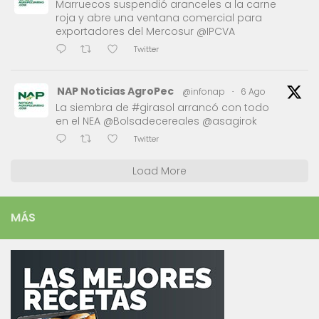
Marruecos suspendió aranceles a la carne
roja y abre una ventana comercial para
exportadores del Mercosur @IPCVA
Twitter
NAP Noticias AgroPec
@infonap
·
6 Ago
La siembra de #girasol arrancó con todo
en el NEA @Bolsadecereales @asagirok
Twitter
Load More
MÁS