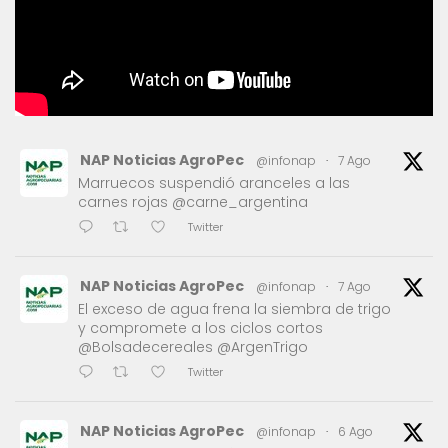
NAP Noticias AgroPec
@infonap
·
7 Ago
Marruecos suspendió aranceles a las
carnes rojas @carne_argentina
Twitter
NAP Noticias AgroPec
@infonap
·
7 Ago
El exceso de agua frena la siembra de trigo
y compromete a los ciclos cortos
@Bolsadecereales @ArgenTrigo
Twitter
NAP Noticias AgroPec
@infonap
·
6 Ago