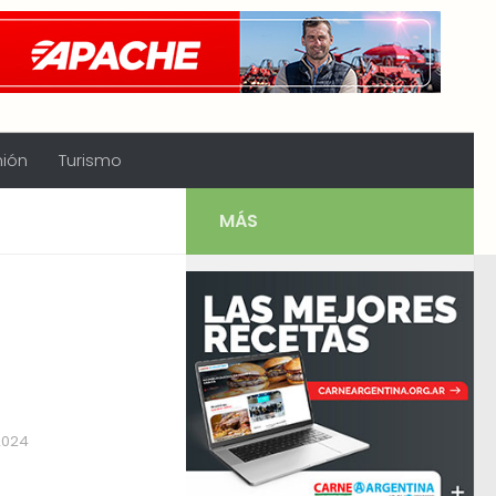
nión
Turismo
MÁS
2024