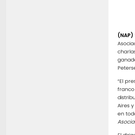
(NAP)
Asocia
charla
ganade
Peters
“El pr
franco
distri
Aires 
en tod
Asocia
El dir