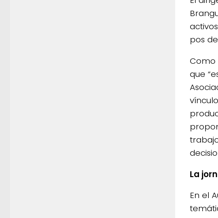
Brangu
activo
pos de
Como r
que “e
Asocia
víncul
produc
propon
trabaj
decisi
La jor
En el 
temáti