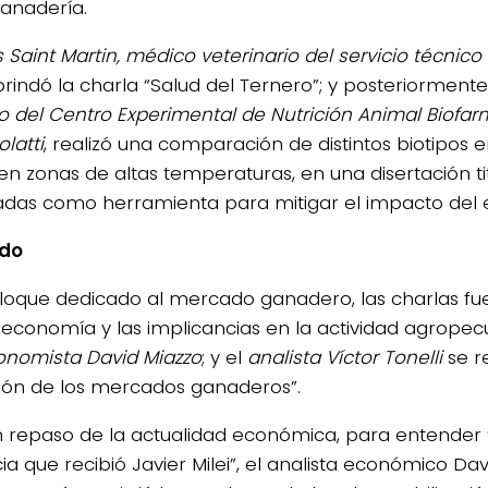
ganadería.
 Saint Martin, médico veterinario del servicio técnico
rindó la charla “Salud del Ternero”; y posteriormente
o del Centro Experimental de Nutrición Animal Biofa
latti
, realizó una comparación de distintos biotipos 
 en zonas de altas temperaturas, en una disertación t
das como herramienta para mitigar el impacto del es
do
bloque dedicado al mercado ganadero, las charlas fu
economía y las implicancias en la actividad agropec
onomista David Miazzo
; y el
analista Víctor Tonelli
se re
ción de los mercados ganaderos”.
n repaso de la actualidad económica, para entender 
ia que recibió Javier Milei”, el analista económico Da