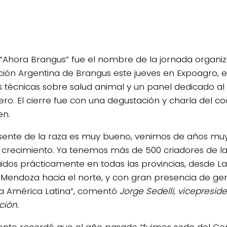
“Ahora Brangus” fue el nombre de la jornada organiz
ción Argentina de Brangus este jueves en Expoagro, e
s técnicas sobre salud animal y un panel dedicado a
ro. El cierre fue con una degustación y charla del co
en.
esente de la raza es muy bueno, venimos de años muy
 crecimiento. Ya tenemos más de 500 criadores de la
buidos prácticamente en todas las provincias, desde 
y Mendoza hacia el norte, y con gran presencia de ge
a América Latina”, comentó
Jorge Sedelli, vicepreside
ción.
igente recordó que el año pasado “fuimos sede del C