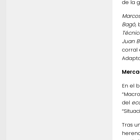
de la 
Marcos
Bagó,
b
Técnic
Juan Bo
corral
Adapta
Merca
En el 
“Macro
del
ec
“Situa
Tras u
herenc