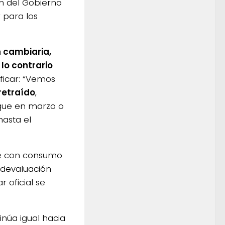
ón del Gobierno
 para los
 cambiaria,
lo contrario
aficar: “Vemos
retraído
,
nque en marzo o
hasta el
re con consumo
a devaluación
 oficial se
inúa igual hacia