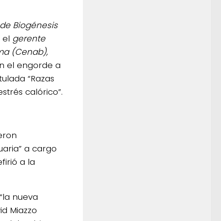
 de Biogénesis
 el
gerente
rma (Cenab),
en el engorde a
itulada “Razas
trés calórico”.
eron
uaria” a cargo
firió a la
“la nueva
vid Miazzo