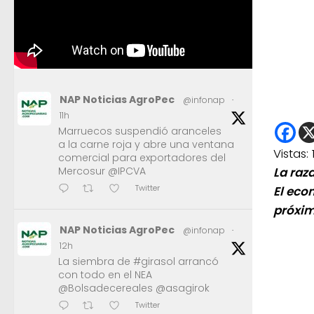
NAP Noticias AgroPec
@infonap
·
11h
Marruecos suspendió aranceles
a la carne roja y abre una ventana
Vistas:
comercial para exportadores del
Mercosur @IPCVA
La raz
Twitter
El eco
próxi
NAP Noticias AgroPec
@infonap
·
12h
La siembra de #girasol arrancó
con todo en el NEA
@Bolsadecereales @asagirok
Twitter