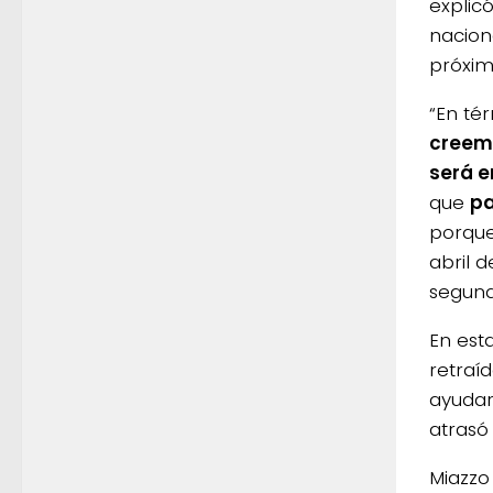
explic
nacion
próxim
“En té
creemo
será en
que
pa
porque
abril 
segund
En est
retraíd
ayudaro
atrasó
Miazzo