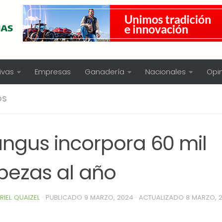
ivas
Empresas
Ganadería
Nacionales
Opi
OS
angus incorpora 60 mil
bezas al año
RIEL QUAIZEL
· PUBLICADO
9 MARZO, 2024
· ACTUALIZADO
8 MARZO, 