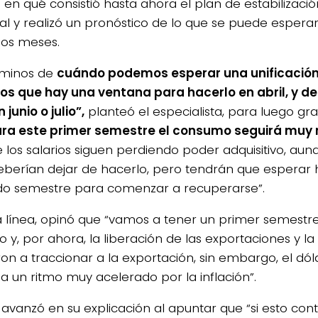
ó en qué consistió hasta ahora el plan de estabilizaci
al y realizó un pronóstico de lo que se puede esperar
os meses.
rminos de
cuándo podemos esperar una unificación
s que hay una ventana para hacerlo en abril, y de 
 junio o julio”,
planteó el especialista, para luego gr
ra este primer semestre el consumo seguirá muy 
 los salarios siguen perdiendo poder adquisitivo, au
deberían dejar de hacerlo, pero tendrán que esperar 
o semestre para comenzar a recuperarse”.
a línea, opinó que “vamos a tener un primer semest
o y, por ahora, la liberación de las exportaciones y l
n a traccionar a la exportación, sin embargo, el dólar
 a un ritmo muy acelerado por la inflación”.
 avanzó en su explicación al apuntar que “si esto cont