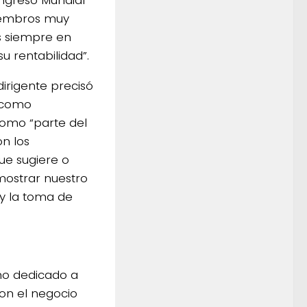
miembros muy
s siempre en
u rentabilidad”.
irigente precisó
 como
como “parte del
n los
ue sugiere o
mostrar nuestro
 y la toma de
uno dedicado a
con el negocio