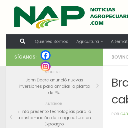
Skip to content
Quienes Somos
Agricultura
Alternat
SÍGANOS:
BOVIN
SIGUIENTE
Br
John Deere anunció nuevas
inversiones para ampliar la planta
de Pla
ca
ANTERIOR
El Inta presentó tecnologías para la
POR
GAB
transformación de la agricultura en
Expoagro