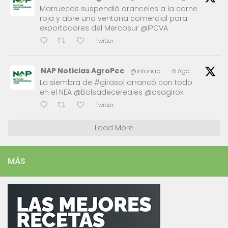
Marruecos suspendió aranceles a la carne
roja y abre una ventana comercial para
exportadores del Mercosur @IPCVA
Twitter
NAP Noticias AgroPec
@infonap
·
6 Ago
La siembra de #girasol arrancó con todo
en el NEA @Bolsadecereales @asagirok
Twitter
Load More
MÁS