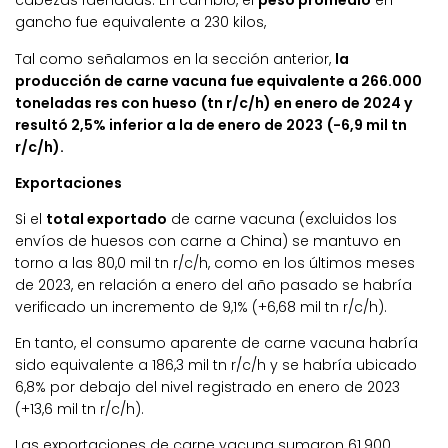
cabezas faenadas. En cambio, el
peso promedio
en
gancho fue equivalente a 230 kilos,
Tal como señalamos en la sección anterior,
la
producción de carne vacuna fue equivalente a 266.000
toneladas res con hueso (tn r/c/h) en enero de 2024 y
resultó 2,5% inferior a la de enero de 2023 (-6,9 mil tn
r/c/h).
Exportaciones
Si el
total exportado
de carne vacuna (excluidos los
envíos de huesos con carne a China) se mantuvo en
torno a las 80,0 mil tn r/c/h, como en los últimos meses
de 2023, en relación a enero del año pasado se habría
verificado un incremento de 9,1% (+6,68 mil tn r/c/h).
En tanto, el consumo aparente de carne vacuna habría
sido equivalente a 186,3 mil tn r/c/h y se habría ubicado
6,8% por debajo del nivel registrado en enero de 2023
(+13,6 mil tn r/c/h).
Las exportaciones de carne vacuna sumaron 61.900