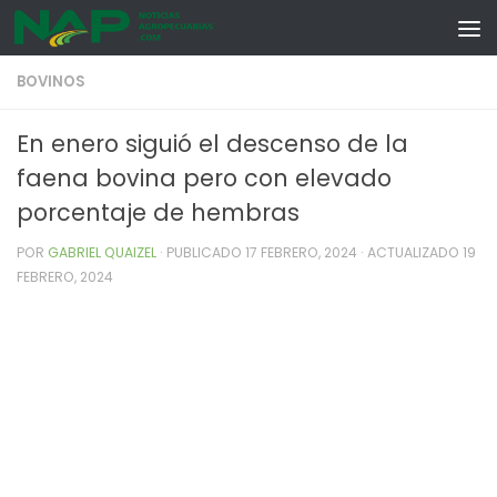
Skip to content
BOVINOS
En enero siguió el descenso de la
faena bovina pero con elevado
porcentaje de hembras
POR
GABRIEL QUAIZEL
· PUBLICADO
17 FEBRERO, 2024
· ACTUALIZADO
19
FEBRERO, 2024