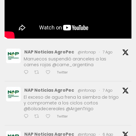
NAP Noticias AgroPec
@infonap
·
7 Ago
Marruecos suspendió aranceles a las
carnes rojas @carne_argentina
Twitter
NAP Noticias AgroPec
@infonap
·
7 Ago
El exceso de agua frena la siembra de trigo
y compromete a los ciclos cortos
@Bolsadecereales @ArgenTrigo
Twitter
NAP Noticias AgroPec
@infonap
·
6 Ago