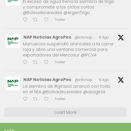
El exceso de agua frena la siembra de trigo
y compromete a los ciclos cortos
@Bolsadecereales @ArgenTrigo
Twitter
NAP Noticias AgroPec
@infonap
·
6 Ago
Marruecos suspendió aranceles a la carne
roja y abre una ventana comercial para
exportadores del Mercosur @IPCVA
Twitter
NAP Noticias AgroPec
@infonap
·
6 Ago
La siembra de #girasol arrancó con todo
en el NEA @Bolsadecereales @asagirok
Twitter
Load More