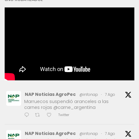
NAP Noticias AgroPec
@infonap
·
7 Ago
Marruecos suspendió aranceles a las
carnes rojas @carne_argentina
Twitter
NAP Noticias AgroPec
@infonap
·
7 Ago