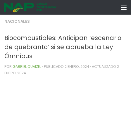
Skip to content
NACIONALES
Biocombustibles: Anticipan ‘escenario
de quebranto’ si se aprueba la Ley
Ómnibus
POR
GABRIEL QUAIZEL
· PUBLICADO
2 ENERO, 2024
· ACTUALIZADO
2
ENERO, 2024