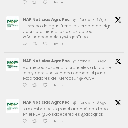
Twitter
NAP Noticias AgroPec
@infonap
·
7 Ago
El exceso de agua frena la siembra de trigo
y compromete a los ciclos cortos
@Bolsadecereales @ArgenTrigo
Twitter
NAP Noticias AgroPec
@infonap
·
6 Ago
Marruecos suspendió aranceles a la carne
roja y abre una ventana comercial para
exportadores del Mercosur @IPCVA
Twitter
NAP Noticias AgroPec
@infonap
·
6 Ago
La siembra de #girasol arrancó con todo
en el NEA @Bolsadecereales @asagirok
Twitter