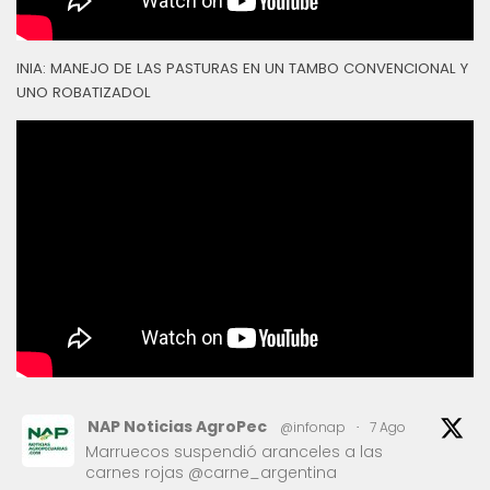
INIA: MANEJO DE LAS PASTURAS EN UN TAMBO CONVENCIONAL Y
UNO ROBATIZADOL
NAP Noticias AgroPec
@infonap
·
7 Ago
Marruecos suspendió aranceles a las
carnes rojas @carne_argentina