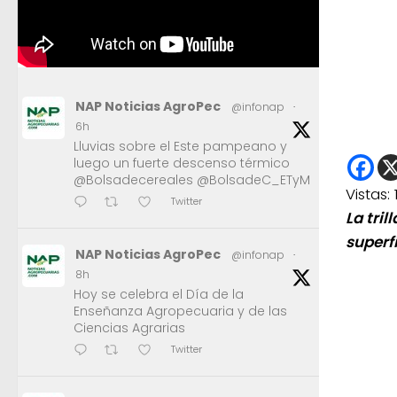
NAP Noticias AgroPec
@infonap
·
6h
Lluvias sobre el Este pampeano y
luego un fuerte descenso térmico
@Bolsadecereales @BolsadeC_ETyM
Vistas:
Twitter
La tri
superf
NAP Noticias AgroPec
@infonap
·
8h
Hoy se celebra el Día de la
Enseñanza Agropecuaria y de las
Ciencias Agrarias
Twitter