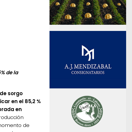
5% de la
 de sorgo
icar en el 85,2 %
brada en
roducción
 momento de