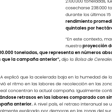
2.100.000 toneladas, l
cosecharse 238.000 t
durante los últimos 15
rendimiento promedi
quintales por hectár
“En este contexto, 
nuestra
proyección d
00.000 toneladas, que representa en números absol
que la campaña anterior”,
dijo la
Bolsa de Cereale
A explicó que la acelerada baja en la humedad de l
ió el ritmo en las labores de recolección en las zo
real concentran la actual campaña. Igualmente cont
ándose retrasos en las labores comparado con sim
paña anterior.
A nivel país, el retraso interanual se 
palmente explicado por demoras en las zonas del sur 