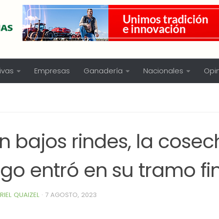
ivas
Empresas
Ganadería
Nacionales
Opi
n bajos rindes, la cose
go entró en su tramo fi
RIEL QUAIZEL
·
7 AGOSTO, 2023