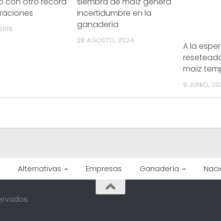
io con otro récord
siembra de maíz genera
raciones
incertidumbre en la
ganadería
2019
28 AGOSTO, 2024
A la espe
reseteado
maíz tem
9 JUNIO, 20
Alternativas
Empresas
Ganadería
Naci
ervados.