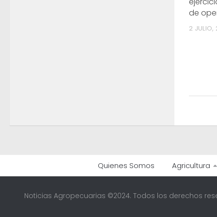
ejercic
de ope
2 JULIO, 
Quienes Somos
Agricultura
Noticias Agropecuarias ©2024. Todos los derechos res