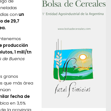
uego de
oneladas
 días con
un
o de 29,7
ea.
mantenemos
e producción
utos, 1 mill/tn
s de Buenos
os granos
nas que más área
inúan
ilar fecha de
ubica en 3,5%
de la provincia