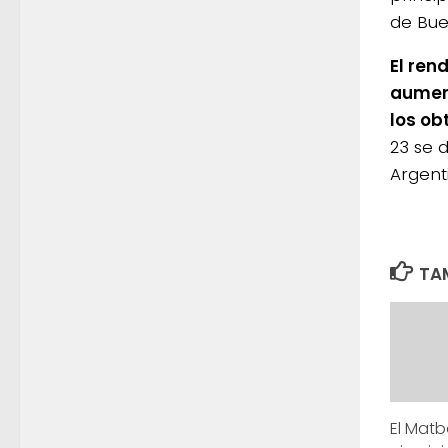
de Bue
El ren
aumen
los ob
23 se 
Argent
TAM
El Matb