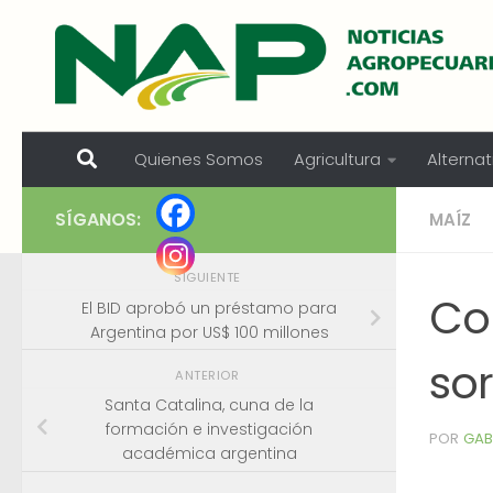
Skip to content
Quienes Somos
Agricultura
Alternat
SÍGANOS:
MAÍZ
SIGUIENTE
Co
El BID aprobó un préstamo para
Argentina por US$ 100 millones
sor
ANTERIOR
Santa Catalina, cuna de la
formación e investigación
POR
GAB
académica argentina