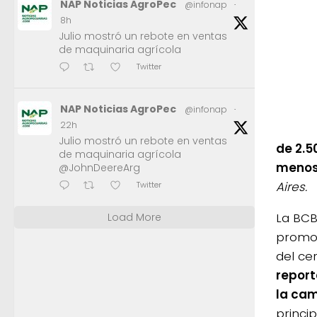
NAP Noticias AgroPec
@infonap
·
8h
Julio mostró un rebote en ventas
de maquinaria agrícola
Twitter
NAP Noticias AgroPec
@infonap
·
22h
Julio mostró un rebote en ventas
de 2.5
de maquinaria agrícola
menos 
@JohnDeereArg
Aires.
Twitter
La BCB
Load More
promov
del ce
report
la cam
princi