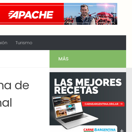
nión
Turismo
MÁS
cha de
nal