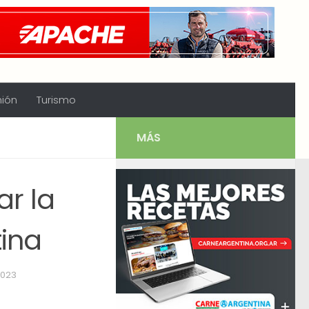
nión
Turismo
MÁS
ar la
tina
2023