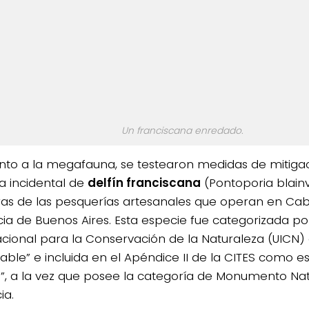
Un franciscana enredado.
nto a la megafauna, se testearon medidas de mitigac
a incidental de
delfín franciscana
(Pontoporia blainv
ras de las pesquerías artesanales que operan en Cab
cia de Buenos Aires. Esta especie fue categorizada po
acional para la Conservación de la Naturaleza (UICN
rable” e incluida en el Apéndice II de la CITES como e
o”, a la vez que posee la categoría de Monumento Nat
ia.