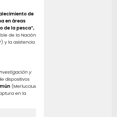
talecimiento de
na en áreas
o de la pesca”,
ible de la Nación
 y la asistencia
Investigación y
e dispositivos
común
(Merluccius
aptura en la