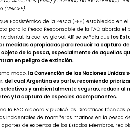
l de Alimentos (PMA) y el Fondo de las Naciones Unid
a (UNICEF).
oque Ecosistémico de la Pesca (EEP) establecido en e
ta para la Pesca Responsable de la FAO aborda el 
ncidental, la cual es global. Allí se señala que
los Es
r medidas apropiadas para reducir la captura de
 objeto de la pesca, especialmente de aquellas qu
tran en peligro de extinción.
ismo modo,
la Convención de las Naciones Unidas s
r, del cual Argentina es parte, recomienda priorizar
selectivas y ambientalmente seguras, reducir al 
tes y la captura de especies acompañantes.
mo la FAO elaboró y publicó las Directrices técnicas p
as incidentales de mamíferos marinos en la pesca d
e aportes de expertos de los Estados Miembros, recib