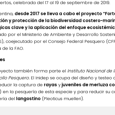
ertos, celebrada del 17 al 19 de septiembre de 2019.
entina,
desde 2017 se lleva a cabo el proyecto “For
tión y protección de la biodiversidad costero-mari
icas clave y la aplicación del enfoque ecosistémic
ado por el Ministerio de Ambiente y Desarrollo Sosten
), coejecutado por el Consejo Federal Pesquero (CFP)
a de la FAO.
ies
oyecto también forma parte el
Instituto Nacional de 
ollo Pesquero.
El Inidep se ocupa del diseño y testeo d
educir la captura de
rayas
y
juveniles de merluza 
) en la pesquería de esta especie y para reducir su c
ría del
langostino
(Pleoticus muelleri).