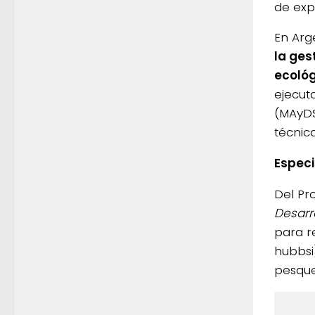
de exp
En Arg
la ges
ecológ
ejecut
(MAyDS
técnic
Espec
Del Pr
Desarr
para r
hubbsi
pesque