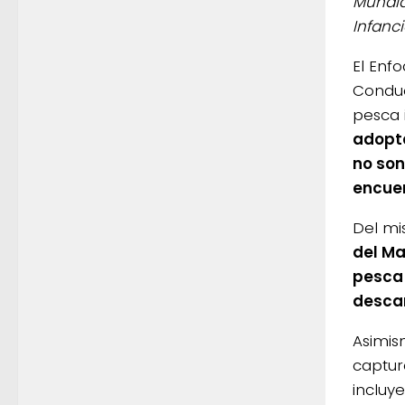
Mundia
Infanci
El Enf
Conduc
pesca i
adopta
no son
encuen
Del m
del Ma
pesca 
descar
Asimis
captur
incluy