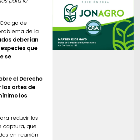
as para la
l Código de
problema de la
tados deberían
 especies que
e se
obre el Derecho
 las artes de
mínimo los
ara reducir las
e captura, que
idos en reunión