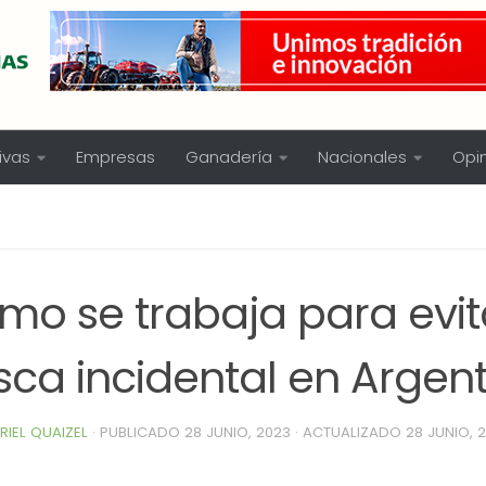
ivas
Empresas
Ganadería
Nacionales
Opi
mo se trabaja para evit
sca incidental en Argen
RIEL QUAIZEL
· PUBLICADO
28 JUNIO, 2023
· ACTUALIZADO
28 JUNIO, 