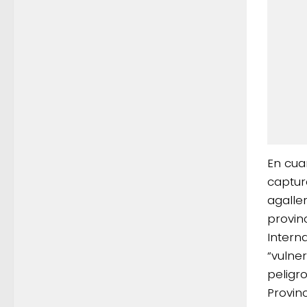
En cua
captur
agalle
provin
Intern
“vulne
peligr
Provinc