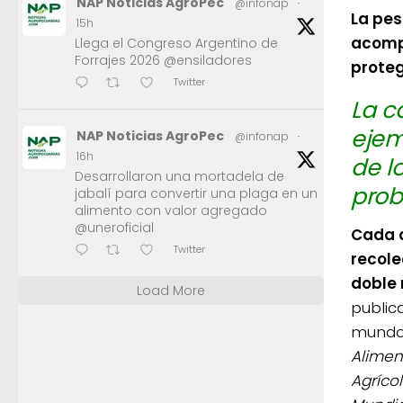
NAP Noticias AgroPec
@infonap
·
La pes
15h
acomp
Llega el Congreso Argentino de
Forrajes 2026 @ensiladores
proteg
Twitter
La c
ejem
NAP Noticias AgroPec
@infonap
·
16h
de l
Desarrollaron una mortadela de
prob
jabalí para convertir una plaga en un
alimento con valor agregado
@uneroficial
Cada a
Twitter
recole
doble 
Load More
publica
mundo 
Alimen
Agríco