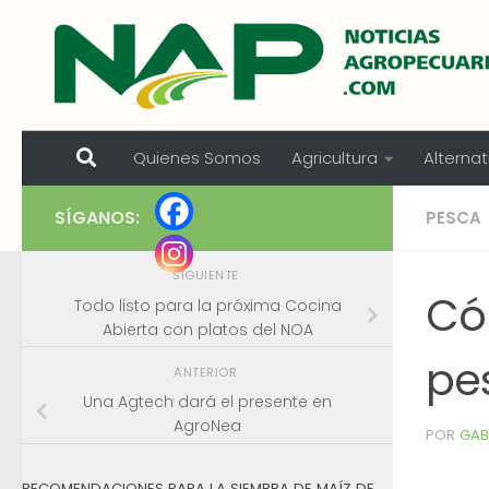
Skip to content
Quienes Somos
Agricultura
Alternat
SÍGANOS:
PESCA
SIGUIENTE
Có
Todo listo para la próxima Cocina
Abierta con platos del NOA
pe
ANTERIOR
Una Agtech dará el presente en
AgroNea
POR
GAB
RECOMENDACIONES PARA LA SIEMBRA DE MAÍZ DE