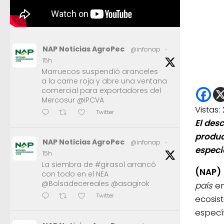
NAP Noticias AgroPec
@infonap
·
15h
Marruecos suspendió aranceles
a la carne roja y abre una ventana
comercial para exportadores del
Mercosur @IPCVA
Vistas:
Twitter
El des
produc
NAP Noticias AgroPec
@infonap
·
especi
15h
La siembra de #girasol arrancó
(NAP)
con todo en el NEA
@Bolsadecereales @asagirok
país
en
Twitter
ecosist
especí