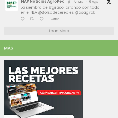
NAP Noticias AgroPec
@infonap
·
6 Ago
La siembra de #girasol arrancó con todo
en el NEA @Bolsadecereales @asagirok
Twitter
Load More
MÁS