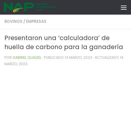
Skip to content
BOVINOS
/
EMPRESAS
Presentaron una ‘calculadora’ de
huella de carbono para la ganadería
POR
GABRIEL QUAIZEL
· PUBLICADO
13 MARZO, 2023
· ACTUALIZADO
14
MARZO, 2023