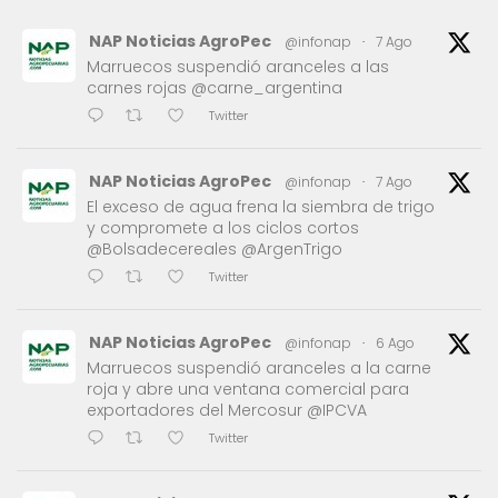
NAP Noticias AgroPec
@infonap
·
7 Ago
Marruecos suspendió aranceles a las
carnes rojas @carne_argentina
Twitter
NAP Noticias AgroPec
@infonap
·
7 Ago
El exceso de agua frena la siembra de trigo
y compromete a los ciclos cortos
@Bolsadecereales @ArgenTrigo
Twitter
NAP Noticias AgroPec
@infonap
·
6 Ago
Marruecos suspendió aranceles a la carne
roja y abre una ventana comercial para
exportadores del Mercosur @IPCVA
Twitter