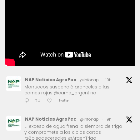
NAP Noticias AgroPec
@infonap
·
19h
Marruecos suspendió aranceles a las
carnes rojas @carne_argentina
Twitter
NAP Noticias AgroPec
@infonap
·
19h
El exceso de agua frena la siembra de trigo
y compromete a los ciclos cortos
@Bolsadecereales @ArgenTrigo