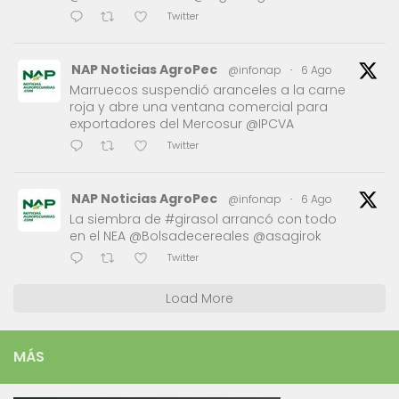
Twitter
NAP Noticias AgroPec
@infonap
·
6 Ago
Marruecos suspendió aranceles a la carne
roja y abre una ventana comercial para
exportadores del Mercosur @IPCVA
Twitter
NAP Noticias AgroPec
@infonap
·
6 Ago
La siembra de #girasol arrancó con todo
en el NEA @Bolsadecereales @asagirok
Twitter
Load More
MÁS