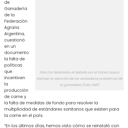
de
Ganadería
de la
Federación
Agraria
Argentina,
cuestionó
en un
documento
la falta de
políticas
que
Para los federados el debate por el troceo busca
incentiven
distraer la atención de los verdaderos problemas de
la
la ganadería (Foto: NAP)
producción
de carne y
la falta de medidas de fondo para resolver la
multiplicidad de estándares sanitarios que existen para
la carne en el país.
“En los últimos días, hemos visto cómo se reinstaló con