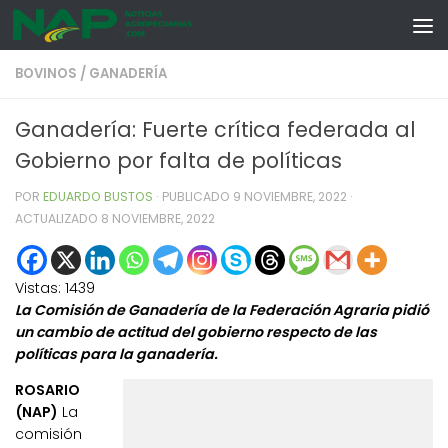
Skip to content
BOVINOS
/
GANADERÍA
Ganadería: Fuerte crítica federada al
Gobierno por falta de políticas
POR
EDUARDO BUSTOS
· PUBLICADO
9 NOVIEMBRE, 2022
·
ACTUALIZADO
8 NOVIEMBRE, 2022
Vistas:
1439
La Comisión de Ganadería de la Federación Agraria pidió
un cambio de actitud del gobierno respecto de las
políticas para la ganadería.
ROSARIO
(NAP)
La
comisión