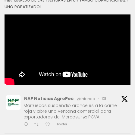
INIA: MANEJO DE LAS PASTURAS EN UN TAMBO CONVENCIONAL Y
UNO ROBATIZADOL
NAP Noticias AgroPec
@infonap
·
10h
Marruecos suspendió aranceles a la carne
roja y abre una ventana comercial para
exportadores del Mercosur @IPCVA
Twitter