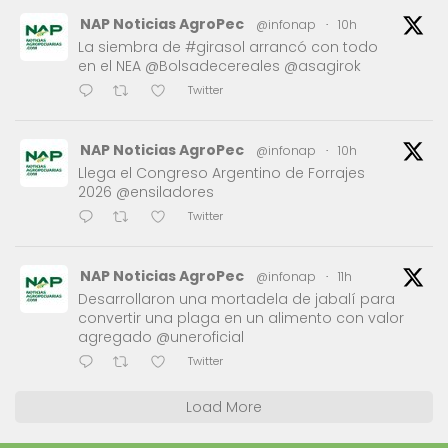
NAP Noticias AgroPec
@infonap
·
10h
La siembra de #girasol arrancó con todo
en el NEA @Bolsadecereales @asagirok
Twitter
NAP Noticias AgroPec
@infonap
·
10h
Llega el Congreso Argentino de Forrajes
2026 @ensiladores
Twitter
NAP Noticias AgroPec
@infonap
·
11h
Desarrollaron una mortadela de jabalí para
convertir una plaga en un alimento con valor
agregado @uneroficial
Twitter
Load More