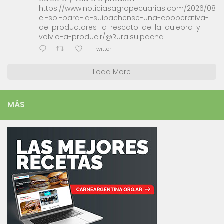
https://www.noticiasagropecuarias.com/2026/08/0
el-sol-para-la-suipachense-una-cooperativa-
de-productores-la-rescato-de-la-quiebra-y-
volvio-a-producir/@Ruralsuipacha
Twitter
Load More
MÁS