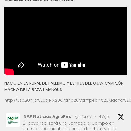
NACIÓ EN LA RURAL DE PALERMO Y ES HIJA DEL GRAN CAMPEÓN
MACHO DE LA RAZA LIMANGUS
http://Es%20hija%20del%20Gran%20Campeón%20Macho%20
NAP Noticias AgroPec
@infonap
·
4 Ago
El Ipcva realizará una Jornada a Campo en
un establecimiento de engorde intensivo de