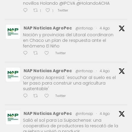
novillos Holando @IPCVA @HolandoACHA
Twitter
1
1
NAP Noticias AgroPec
@infonap
·
4 Ago
Nación y provincias del Litoral coordinaron
en Chaco un plan de respuesta ante el
fenómeno El Niño
Twitter
NAP Noticias AgroPec
@infonap
·
4 Ago
Congreso Aapresid: 'escuchar al suelo es el
1er paso para construir una agricultura
sustentable'
Twitter
NAP Noticias AgroPec
@infonap
·
4 Ago
Salió el sol para La Suipachense: una
cooperativa de productores la rescató de la
quiebra y volvió a producir