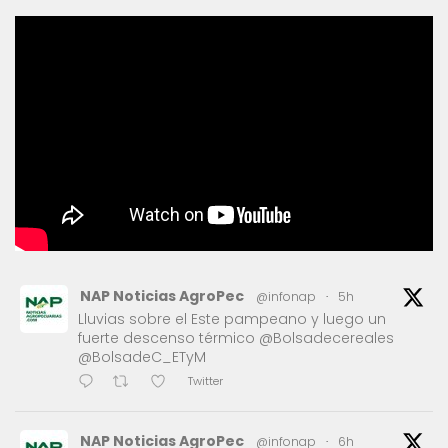
NAP Noticias AgroPec
@infonap
·
5h
Lluvias sobre el Este pampeano y luego un
fuerte descenso térmico @Bolsadecereales
@BolsadeC_ETyM
Twitter
NAP Noticias AgroPec
@infonap
·
6h