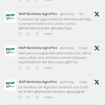
NAP Noticias AgroPec
@infonap
·
19h
El exceso de agua frena la siembra de trigo
y compromete a los ciclos cortos
@Bolsadecereales @ArgenTrigo
Twitter
NAP Noticias AgroPec
@infonap
·
6 Ago
Marruecos suspendió aranceles a la carne
roja y abre una ventana comercial para
exportadores del Mercosur @IPCVA
Twitter
NAP Noticias AgroPec
@infonap
·
6 Ago
La siembra de #girasol arrancó con todo
en el NEA @Bolsadecereales @asagirok
Twitter