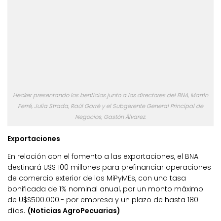
Hecker presentando los benficios junto a los directores del BNA, Martín
Ferré, Julia Strada, Raúl Garré y el Subgerente General Principal de
Negocios, Gastón Álvarez.
Exportaciones
En relación con el fomento a las exportaciones, el BNA
destinará U$S 100 millones para prefinanciar operaciones
de comercio exterior de las MiPyMEs, con una tasa
bonificada de 1% nominal anual, por un monto máximo
de U$S500.000.- por empresa y un plazo de hasta 180
días.
(Noticias AgroPecuarias)