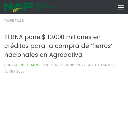
Skip to content
EMPRESAS
El BNA pone $ 10.000 millones en
créditos para la compra de ‘fierros’
nacionales en Agroactiva
POR
GABRIEL QUAIZEL
· PUBLICADO
1 JUNIO, 2022
· ACTUALIZADO
1
JUNIO, 2022