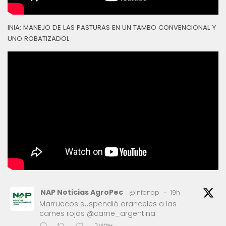
INIA: MANEJO DE LAS PASTURAS EN UN TAMBO CONVENCIONAL Y
UNO ROBATIZADOL
NAP Noticias AgroPec
@infonap
·
19h
Marruecos suspendió aranceles a las
carnes rojas @carne_argentina
Twitter