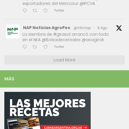
exportadores del Mercosur @IPCVA
Twitter
NAP Noticias AgroPec
@infonap
·
6 Ago
La siembra de #girasol arrancó con todo
en el NEA @Bolsadecereales @asagirok
Twitter
Load More
MÁS