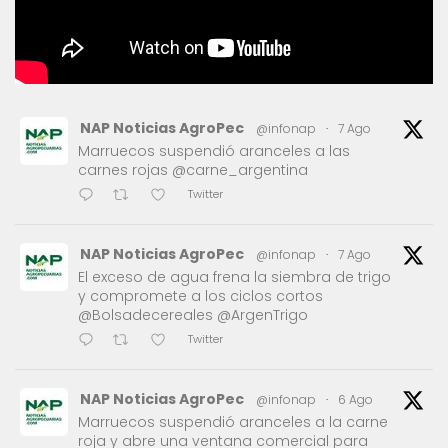
NAP Noticias AgroPec
@infonap
·
7 Ago
Marruecos suspendió aranceles a las
carnes rojas @carne_argentina
Twitter
NAP Noticias AgroPec
@infonap
·
7 Ago
El exceso de agua frena la siembra de trigo
y compromete a los ciclos cortos
@Bolsadecereales @ArgenTrigo
Twitter
NAP Noticias AgroPec
@infonap
·
6 Ago
Marruecos suspendió aranceles a la carne
roja y abre una ventana comercial para