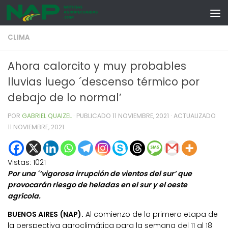
Skip to content
CLIMA
Ahora calorcito y muy probables
lluvias luego ´descenso térmico por
debajo de lo normal’
POR
GABRIEL QUAIZEL
· PUBLICADO
11 NOVIEMBRE, 2021
· ACTUALIZADO
11 NOVIEMBRE, 2021
Vistas:
1021
Por una ´’vigorosa irrupción de vientos del sur’ que
provocarán riesgo de heladas en el sur y el oeste
agrícola.
BUENOS AIRES (NAP).
Al comienzo de la primera etapa de
la perspectiva agroclimática para la semana del 11 al 18