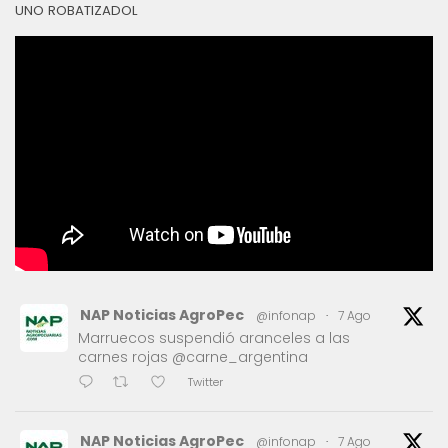
UNO ROBATIZADOL
NAP Noticias AgroPec
@infonap
·
7 Ago
Marruecos suspendió aranceles a las
carnes rojas @carne_argentina
Twitter
NAP Noticias AgroPec
@infonap
·
7 Ago