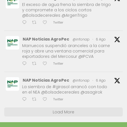
El exceso de agua frena la siembra de trigo
y compromete a los ciclos cortos
@Bolsadecereales @ArgenTrigo
Twitter
NAP Noticias AgroPec
@infonap
·
6 Ago
Marruecos suspendió aranceles a la carne
roja y abre una ventana comercial para
exportadores del Mercosur @IPCVA
Twitter
NAP Noticias AgroPec
@infonap
·
6 Ago
La siembra de #girasol arrancó con todo
en el NEA @Bolsadecereales @asagirok
Twitter
Load More