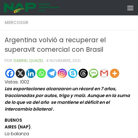
Skip to content
MERCOSUR
Argentina volvió a recuperar el
superavit comercial con Brasil
POR
GABRIEL QUAIZEL
·
4 NOVIEMBRE, 2021
Vistas:
1002
Las exportaciones alcanzaron un récord en 7 años,
traccionadas por autos, trigo y maíz. Aunque en la suma
de lo que va del año se mantiene el déficit en el
intercambio bilateral .
BUENOS
AIRES (NAP)
.
La balanza