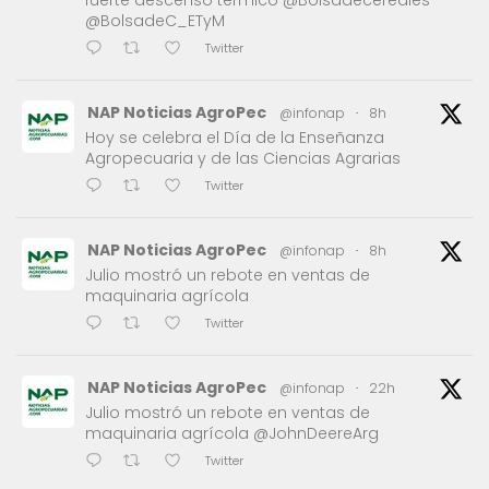
fuerte descenso térmico @Bolsadecereales
@BolsadeC_ETyM
Twitter
NAP Noticias AgroPec
@infonap
·
8h
Hoy se celebra el Día de la Enseñanza
Agropecuaria y de las Ciencias Agrarias
Twitter
NAP Noticias AgroPec
@infonap
·
8h
Julio mostró un rebote en ventas de
maquinaria agrícola
Twitter
NAP Noticias AgroPec
@infonap
·
22h
Julio mostró un rebote en ventas de
maquinaria agrícola @JohnDeereArg
Twitter