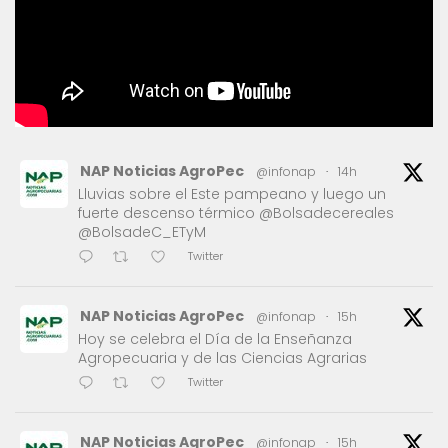
NAP Noticias AgroPec
@infonap
·
14h
Lluvias sobre el Este pampeano y luego un
fuerte descenso térmico @Bolsadecereales
@BolsadeC_ETyM
Twitter
NAP Noticias AgroPec
@infonap
·
15h
Hoy se celebra el Día de la Enseñanza
Agropecuaria y de las Ciencias Agrarias
Twitter
NAP Noticias AgroPec
@infonap
·
15h