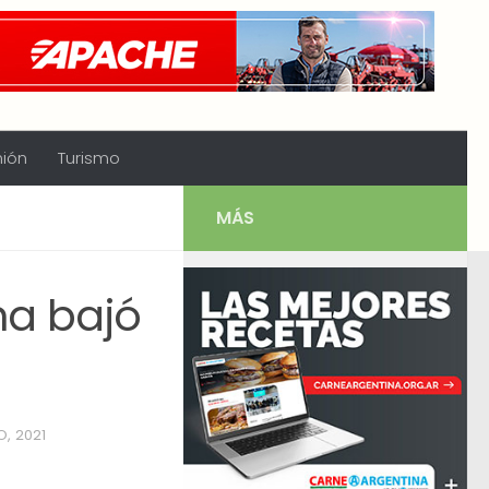
nión
Turismo
MÁS
na bajó
, 2021