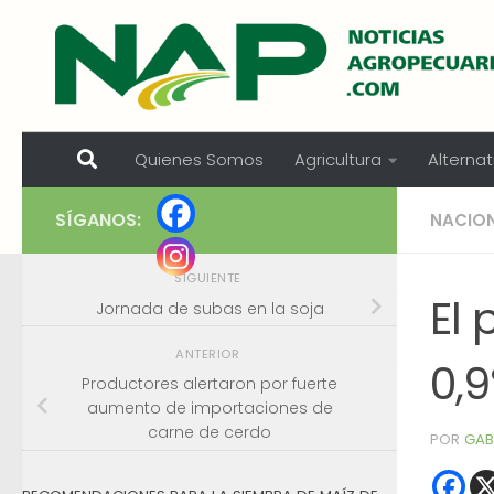
Skip to content
Quienes Somos
Agricultura
Alternat
SÍGANOS:
NACIO
SIGUIENTE
El 
Jornada de subas en la soja
ANTERIOR
0,9
Productores alertaron por fuerte
aumento de importaciones de
carne de cerdo
POR
GAB