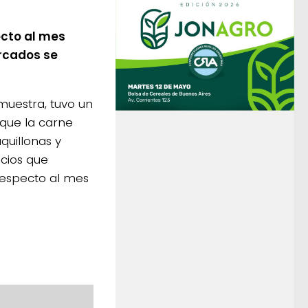
ecto al mes
ercados se
 muestra, tuvo un
 que la carne
quillonas y
ecios que
 respecto al mes