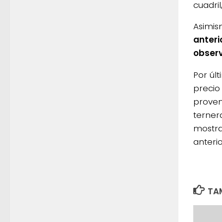
cuadril,
Asimis
anteri
observ
Por últ
precio
proven
terner
mostra
anterio
TAM