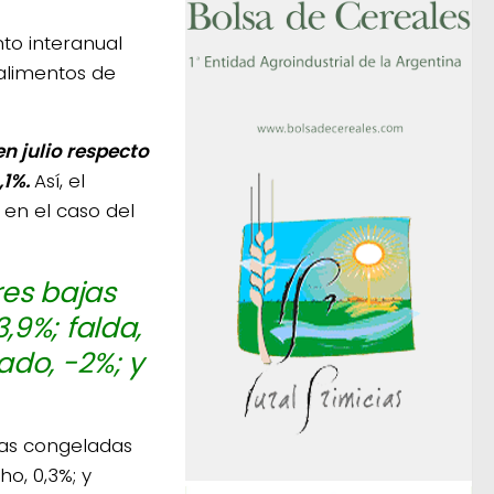
to interanual
 alimentos de
en julio respecto
,1%.
Así, el
 en el caso del
res bajas
,9%; falda,
ado, -2%; y
as congeladas
ho, 0,3%; y