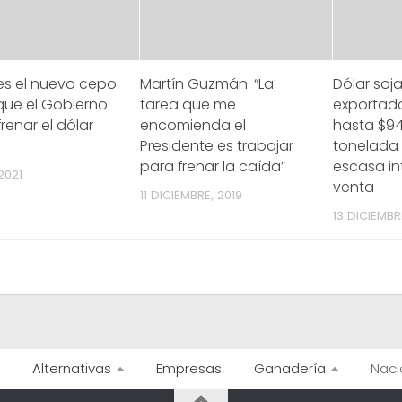
s el nuevo cepo
Martín Guzmán: “La
Dólar soja 
que el Gobierno
tarea que me
exportad
renar el dólar
encomienda el
hasta $94
Presidente es trabajar
tonelada 
para frenar la caída”
escasa in
 2021
venta
11 DICIEMBRE, 2019
13 DICIEMBR
Alternativas
Empresas
Ganadería
Naci