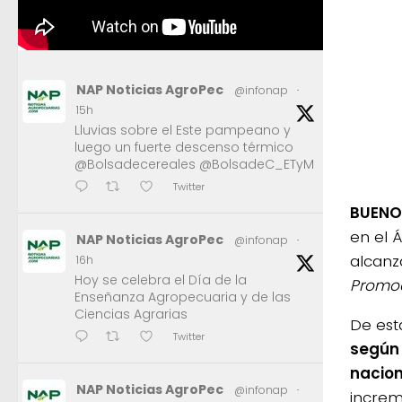
NAP Noticias AgroPec
@infonap
·
15h
Lluvias sobre el Este pampeano y
luego un fuerte descenso térmico
@Bolsadecereales @BolsadeC_ETyM
Twitter
BUENOS
en el 
NAP Noticias AgroPec
@infonap
·
alcanz
16h
Hoy se celebra el Día de la
Promoc
Enseñanza Agropecuaria y de las
Ciencias Agrarias
De es
Twitter
según 
nacion
NAP Noticias AgroPec
@infonap
·
increm