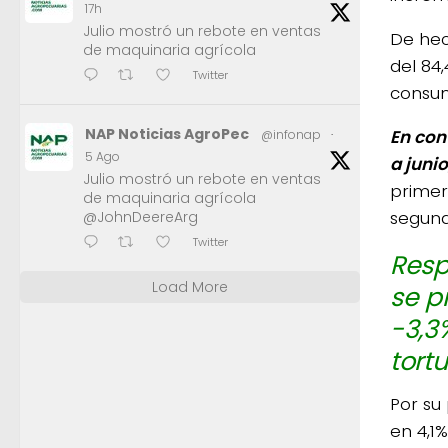
17h
Julio mostró un rebote en ventas
De hec
de maquinaria agrícola
del 84
Twitter
consum
NAP Noticias AgroPec
En con
@infonap
·
5 Ago
a juni
Julio mostró un rebote en ventas
primer
de maquinaria agrícola
segund
@JohnDeereArg
Twitter
Resp
Load More
se p
-3,3
tortu
Por su
en 4,1