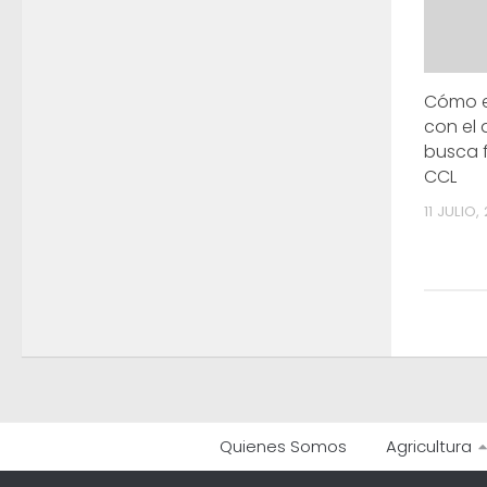
Cómo e
con el 
busca f
CCL
11 JULIO,
Quienes Somos
Agricultura