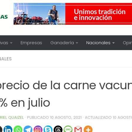
ivas
Empresas
Ganadería
Nacionales
Opi
NALES
precio de la carne vacu
% en julio
RIEL QUAIZEL
· PUBLICADO
10 AGOSTO, 2021
· ACTUALIZADO
10 AGOSTO