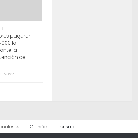
II:
ores pagaron
.000 la
ante la
tención de
E, 2022
onales
Opinión
Turismo