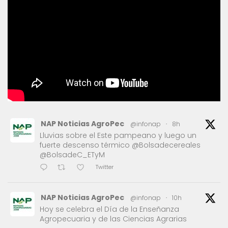
NAP Noticias AgroPec
@infonap
·
8h
Lluvias sobre el Este pampeano y luego un
fuerte descenso térmico @Bolsadecereales
@BolsadeC_ETyM
Twitter
NAP Noticias AgroPec
@infonap
·
10h
Hoy se celebra el Día de la Enseñanza
Agropecuaria y de las Ciencias Agrarias