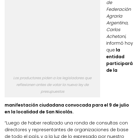
de
Federación
Agraria
Argentina,
Carlos
Achetoni,
informó hoy
que
la
entidad
participará
de la
Los productores piden a los legisladores que
reflexionen antes de votar la nueva ley de
presupuestos
manifestación ciudadana convocada para el 9 de julio
en la localidad de San Nicolás.
“Luego de haber realizado una ronda de consultas con
directores y representantes de organizaciones de base
de todo el país, y a la luz de lo expresado por nuestro