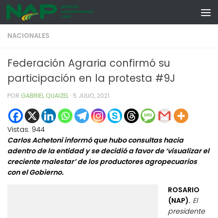
Skip to content
NACIONALES
Federación Agraria confirmó su
participación en la protesta #9J
POR
GABRIEL QUAIZEL
·
5 JULIO, 2021
Vistas:
944
Carlos Achetoni informó que hubo consultas hacia
adentro de la entidad y se decidió a favor de ‘visualizar el
creciente malestar’ de los productores agropecuarios
con el Gobierno.
ROSARIO
(NAP).
El
presidente