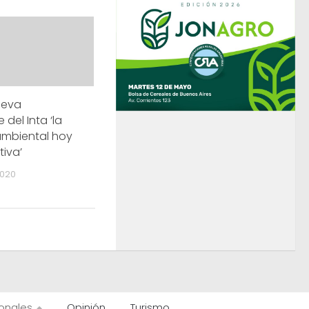
ueva
 del Inta ‘la
mbiental hoy
tiva’
2020
onales
Opinión
Turismo