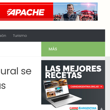
nión
Turismo
MÁS
ural se
as