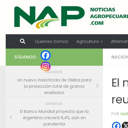
Skip to content
Quienes Somos
Agricultura
Alternat
SÍGANOS:
NACIO
SIGUIENTE
El 
Un nuevo insecticida de Gleba para
la protección total de granos
ensilados
reu
ANTERIOR
El Banco Mundial proyecta que la
POR
GAB
Argentina crecerá 6,4%, aún en
pandemia