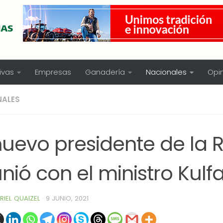
ivas
Empresas
Ganadería
Nacionales
Opi
NALES
nuevo presidente de la R
nió con el ministro Kulf
RIEL QUAIZEL
·
9 JUNIO, 2021