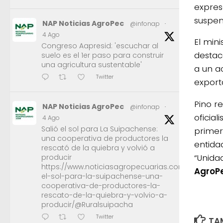
expresa
suspen
NAP Noticias AgroPec
@infonap
·
4 Ago
El min
Congreso Aapresid: 'escuchar al
destac
suelo es el 1er paso para construir
una agricultura sustentable'
a un ac
Twitter
export
Pino r
NAP Noticias AgroPec
@infonap
·
oficia
4 Ago
Salió el sol para La Suipachense:
primer
una cooperativa de productores la
entidad
rescató de la quiebra y volvió a
“Unida
producir
https://www.noticiasagropecuarias.com/2026/08/0
AgroP
el-sol-para-la-suipachense-una-
cooperativa-de-productores-la-
rescato-de-la-quiebra-y-volvio-a-
producir/@Ruralsuipacha
Twitter
TAM