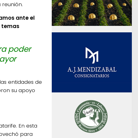
 reunión.
amos ante el
os temas
ra poder
mayor
 las entidades de
ieron su apoyo
tarife. En esta
provechó para