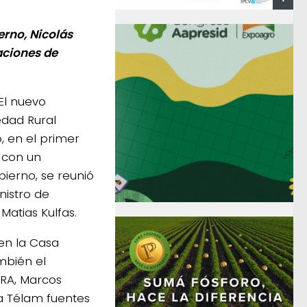
erno, Nicolás
aciones de
El nuevo
edad Rural
o, en el primer
 con un
ierno, se reunió
nistro de
Matias Kulfas.
 en la Casa
mbién el
SRA, Marcos
a Télam fuentes