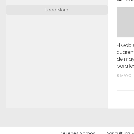
Load More
El Gobi
cuaren
de may
para le
8 MAYO,
Quienes Somos
Agricultura