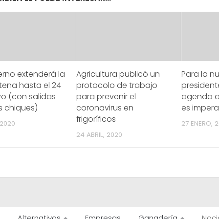
erno extenderá la
Agricultura publicó un
Para la n
tena hasta el 24
protocolo de trabajo
presidente
o (con salidas
para prevenir el
agenda a
s chiques)
coronavirus en
es impera
frigoríficos
 2020
27 ENERO, 
24 ABRIL, 2020
Alternativas
Empresas
Ganadería
Naci