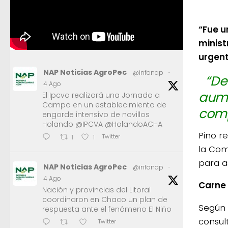
“Fue u
minist
urgent
NAP Noticias AgroPec
@infonap
·
“De
4 Ago
aume
El Ipcva realizará una Jornada a
Campo en un establecimiento de
comp
engorde intensivo de novillos
Holando @IPCVA @HolandoACHA
Pino r
Twitter
1
1
la Com
para as
NAP Noticias AgroPec
@infonap
·
4 Ago
Carne
Nación y provincias del Litoral
coordinaron en Chaco un plan de
Según 
respuesta ante el fenómeno El Niño
consul
Twitter