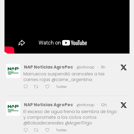
NAP Noticias AgroPec
@infonap
·
11h
Marruecos suspendió aranceles a las
carnes rojas @carne_argentina
Twitter
NAP Noticias AgroPec
@infonap
·
12h
El exceso de agua frena la siembra de trigo
y compromete a los ciclos cortos
@Bolsadecereales @ArgenTrigo
Twitter