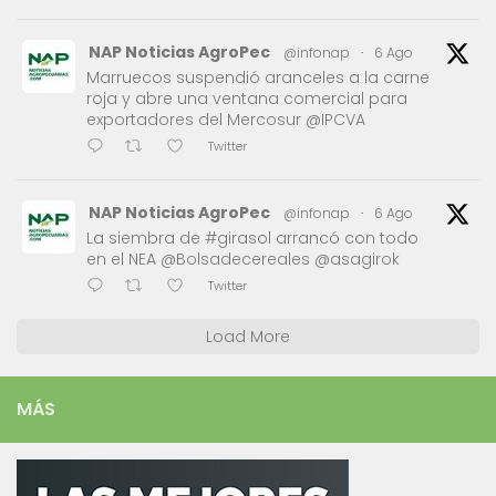
NAP Noticias AgroPec
@infonap
·
6 Ago
Marruecos suspendió aranceles a la carne
roja y abre una ventana comercial para
exportadores del Mercosur @IPCVA
Twitter
NAP Noticias AgroPec
@infonap
·
6 Ago
La siembra de #girasol arrancó con todo
en el NEA @Bolsadecereales @asagirok
Twitter
Load More
MÁS