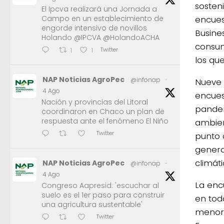
sosten
El Ipcva realizará una Jornada a
Campo en un establecimiento de
encuest
engorde intensivo de novillos
Busine
Holando @IPCVA @HolandoACHA
consum
Twitter
1
1
los qu
NAP Noticias AgroPec
@infonap
·
Nueve 
4 Ago
encues
Nación y provincias del Litoral
pandem
coordinaron en Chaco un plan de
respuesta ante el fenómeno El Niño
ambient
Twitter
punto 
genera
climáti
NAP Noticias AgroPec
@infonap
·
4 Ago
La enc
Congreso Aapresid: 'escuchar al
suelo es el 1er paso para construir
en tod
una agricultura sustentable'
menor 
Twitter