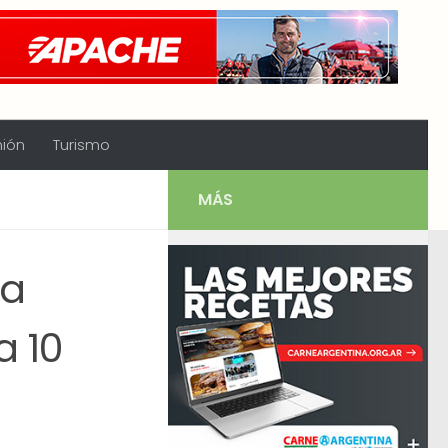
nión
Turismo
MÁS
la
a 10