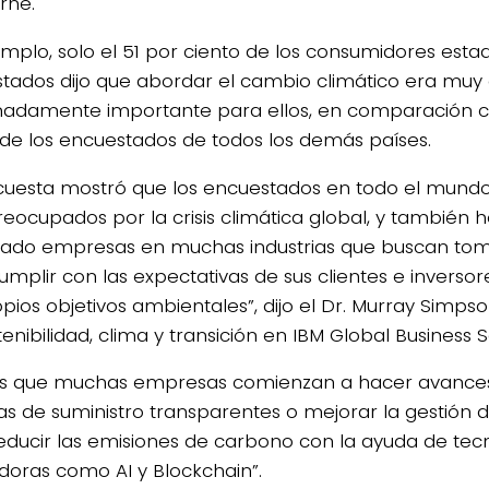
rne.
emplo, solo el 51 por ciento de los consumidores est
tados dijo que abordar el cambio climático era muy
adamente importante para ellos, en comparación co
 de los encuestados de todos los demás países.
4/salio-
cuesta mostró que los encuestados en todo el mund
eocupados por la crisis climática global, y también
ado empresas en muchas industrias que buscan to
umplir con las expectativas de sus clientes e inversor
pios objetivos ambientales”, dijo el Dr. Murray Simpson
enibilidad, clima y transición en IBM Global Business S
 que muchas empresas comienzan a hacer avances 
s de suministro transparentes o mejorar la gestión d
educir las emisiones de carbono con la ayuda de tec
doras como AI y Blockchain”.