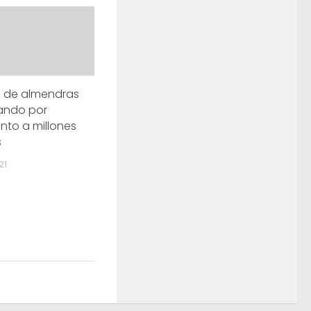
a de almendras
ando por
to a millones
s
21