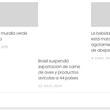
 muralla verde
La bebid
a
está mat
agotamien
 2018
de abeja
4 JUNIO, 20
Brasil suspendió
exportación de carne
de aves y productos
avícolas a 44 países
22 JULIO, 2024