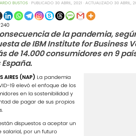
ARDO BUSTOS
· PUBLICADO
30 ABRIL, 2021
· ACTUALIZADO
30 ABRIL, 2
1240
onsecuencia de la pandemia, segú
esta de IBM Institute for Business V
s de 14.000 consumidores en 9 país
s España.
 AIRES (NAP)
La pandemia
ID-19 elevó el enfoque de los
idores en la sostenibilidad y
untad de pagar de sus propios
s.
0de%20la%20Raza%20Limangus,
están dispuestos a aceptar un
 salarial, por un futuro