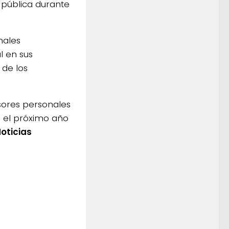
 pública durante
nales
l en sus
 de los
rsores personales
 el próximo año
oticias