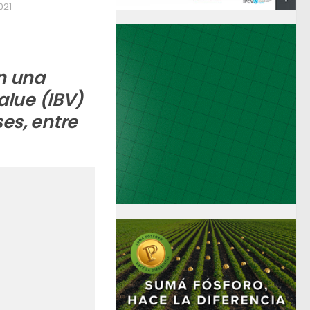
021
n una
alue (IBV)
es, entre