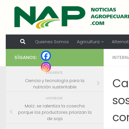
Skip to content
Quienes Somos
Agricultura
Alternat
SÍGANOS:
INTERN
SIGUIENTE
Ca
Ciencia y tecnología para la
nutrición sustentable
sos
ANTERIOR
Maíz: se ralentiza la cosecha
co
porque los productores priorizan la
de soja