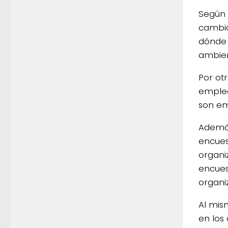
Según 
cambia
dónde 
ambien
Por otr
empleo
son em
Además
encues
organi
encues
organi
Al mis
en los