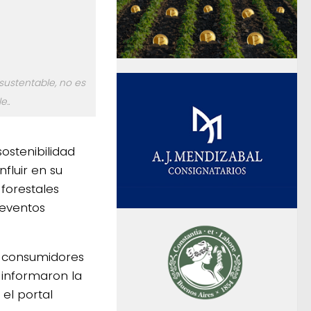
 sustentable, no es
e..
ostenibilidad
nfluir en su
forestales
 eventos
s consumidores
 informaron la
 el portal