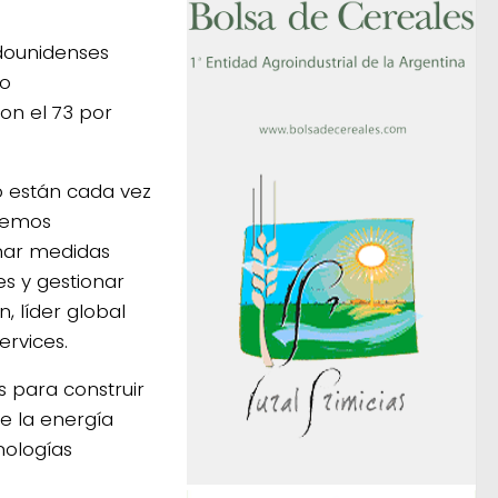
adounidenses
 o
n el 73 por
o están cada vez
 hemos
mar medidas
es y gestionar
, líder global
ervices.
para construir
e la energía
nologías