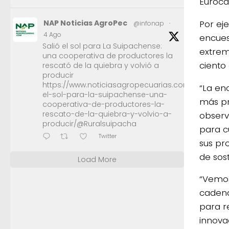
Euroca
Por ej
NAP Noticias AgroPec
@infonap
·
4 Ago
encues
Salió el sol para La Suipachense:
extrem
una cooperativa de productores la
ciento
rescató de la quiebra y volvió a
producir
https://www.noticiasagropecuarias.com/2026/08/0
“La en
el-sol-para-la-suipachense-una-
más pr
cooperativa-de-productores-la-
rescato-de-la-quiebra-y-volvio-a-
observ
producir/@Ruralsuipacha
para c
Twitter
sus pro
de sost
Load More
“Vemos
cadena
para r
innova