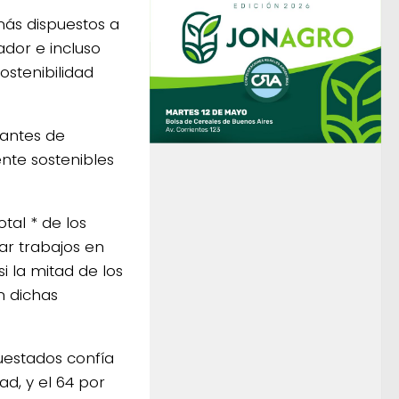
ás dispuestos a
dor e incluso
ostenibilidad
tantes de
te sostenibles
tal * de los
ar trabajos en
i la mitad de los
n dichas
uestados confía
d, y el 64 por