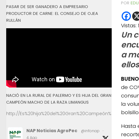
POR
EDU
PASAR DE SER GANADERO A EMPRESARIO
PRODUCTOR DE CARNE: EL CONSEJO DE OJEA
RULLÁN
Vistas:
Un c
encu
a má
ello
BUENOS
de COV
consum
NACIÓ EN LA RURAL DE PALERMO Y ES HIJA DEL GRAN
CAMPEÓN MACHO DE LA RAZA LIMANGUS
la vol
bolsillo
http://Es%20hija%20del%20Gran%20Campeón%20Macho%2
Hasta 
NAP Noticias AgroPec
@infonap
·
recorte
4 Ago