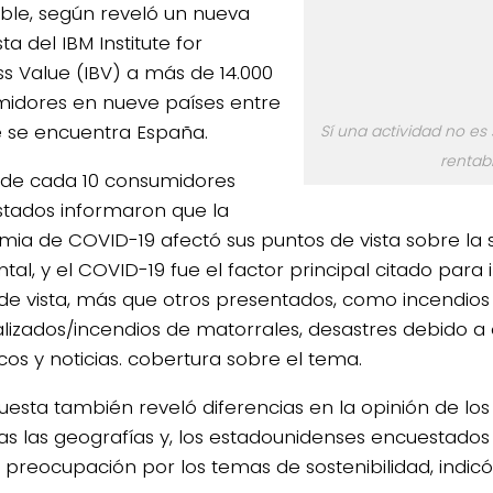
ible, según reveló un nueva
a del IBM Institute for
ss Value (IBV) a más de 14.000
idores en nueve países entre
e se encuentra España.
Sí una actividad no es
rentabl
de cada 10 consumidores
tados informaron que la
ia de COVID-19 afectó sus puntos de vista sobre la s
al, y el COVID-19 fue el factor principal citado para i
de vista, más que otros presentados, como incendios 
lizados/incendios de matorrales, desastres debido a
cos y noticias. cobertura sobre el tema.
uesta también reveló diferencias en la opinión de lo
as las geografías y, los estadounidenses encuestados
preocupación por los temas de sostenibilidad, indicó