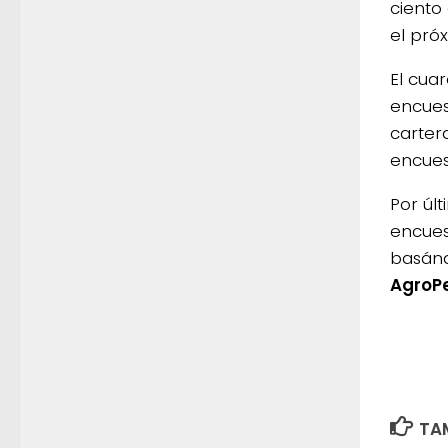
ciento
el pró
El cua
encues
carter
encues
Por últ
encues
basánd
AgroP
TAM