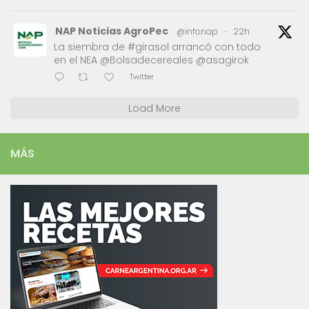
NAP Noticias AgroPec
@infonap
·
22h
La siembra de #girasol arrancó con todo
en el NEA @Bolsadecereales @asagirok
Twitter
Load More
MÁS