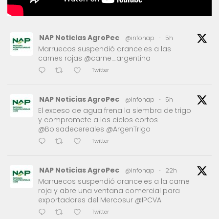
NAP Noticias AgroPec
@infonap
·
5h
Marruecos suspendió aranceles a las
carnes rojas @carne_argentina
Twitter
NAP Noticias AgroPec
@infonap
·
5h
El exceso de agua frena la siembra de trigo
y compromete a los ciclos cortos
@Bolsadecereales @ArgenTrigo
Twitter
NAP Noticias AgroPec
@infonap
·
22h
Marruecos suspendió aranceles a la carne
roja y abre una ventana comercial para
exportadores del Mercosur @IPCVA
Twitter