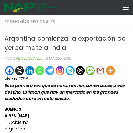
Skip to content
ECONOMÍAS REGIONALES
Argentina comienza la exportación de
yerba mate a India
POR
GABRIEL QUAIZEL
·
18 MARZO, 2021
Vistas:
1786
Es la primera vez que se harán envíos comerciales a ese
destino. Estiman que hay un mercado en las grandes
ciudades para el mate cocido.
BUENOS
AIRES (NAP).
El Gobierno
argentino