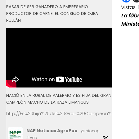
Vistas:
PASAR DE SER GANADERO A EMPRESARIO
PRODUCTOR DE CARNE: EL CONSEJO DE OJEA
La fábr
RULLÁN
Minist
NACIÓ EN LA RURAL DE PALERMO Y ES HIJA DEL GRAN
CAMPEÓN MACHO DE LA RAZA LIMANGUS
http://Es%20hija%20del%20Gran%20Campeón%20Macho%2
NAP Noticias AgroPec
@infonap
·
4 Ago