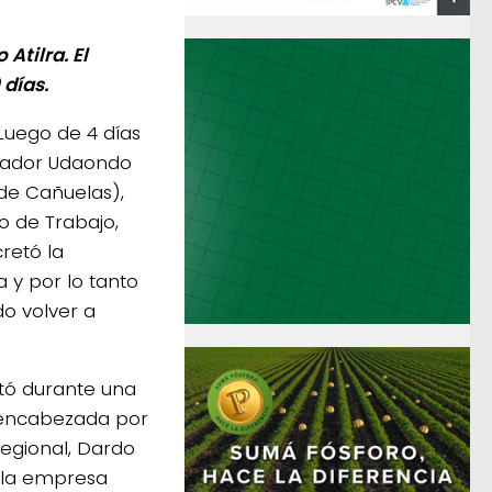
Atilra. El
 días.
 Luego de 4 días
nador Udaondo
de Cañuelas),
io de Trabajo,
retó la
a y por lo tanto
o volver a
tó durante una
 encabezada por
 regional, Dardo
e la empresa