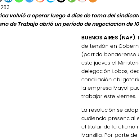
1283
ica volvió a operar luego 4 días de toma del sindicato 
erio de Trabajo abrió un período de negociación de 10
BUENOS AIRES (NAP)
.
de tensión en Gober
(partido bonaerense 
este jueves el Minister
delegación Lobos, dec
conciliación obligatori
la empresa Mayol pud
trabajar este viernes.
La resolución se adop
0de%20la%20Raza%20Limangus,
audiencia presencial
el titular de la oficina
Mansilla. Por parte d