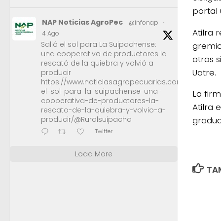
portal 
NAP Noticias AgroPec
@infonap
·
Atilra
4 Ago
Salió el sol para La Suipachense:
gremio
una cooperativa de productores la
otros 
rescató de la quiebra y volvió a
Uatre.
producir
https://www.noticiasagropecuarias.com/2026/08/0
el-sol-para-la-suipachense-una-
La fir
cooperativa-de-productores-la-
Atilra
rescato-de-la-quiebra-y-volvio-a-
producir/@Ruralsuipacha
gradua
Twitter
Load More
TAM