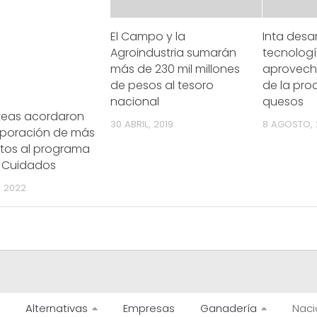
El Campo y la
Inta desar
Agroindustria sumarán
tecnolog
más de 230 mil millones
aprovecha
de pesos al tesoro
de la pro
nacional
quesos
cteas acordaron
30 ABRIL, 2019
8 AGOSTO, 
orporación de más
tos al programa
s Cuidados
, 2022
Alternativas
Empresas
Ganadería
Naci