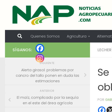
Skip to content
Quienes Somos
Agricultura
Alternat
SÍGANOS:
LECHER
SIGUIENTE
Se 
Alerta girasol: problemas por
cancro del tallo ponen en duda las
estimaciones
obl
ANTERIOR
El maíz, complicado por la sequía
POR
GAB
en el este del área agrícola