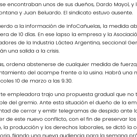
 se encontraban unos de sus dueños, Dardo Mayol, y
ontana y Juan Beluardo. El sindicato estuvo ausente.
erdo a la información de InfoCañuelas, la medida 
era de 10 días. En ese lapso la empresa y la Asociaci
adores de la Industria Láctea Argentina, seccional Ge
n una salida a la crisis.
, ordena abstenerse de cualquier medida de fuerza,
antamiento del acampe frente a la usina. Habrá una 
coles 10 de marzo a las 9.30.
rte empleadora trajo una propuesta gradual que no 
ble del gremio. Ante esta situación el dueño de la e
untad de cerrar y emitir telegramas de despido ante l
er de este nuevo conflicto, con el fin de preservar lo
, la producción y los derechos laborales, se dictó la c
toria, fijando una nueva audiencia para la semana próx