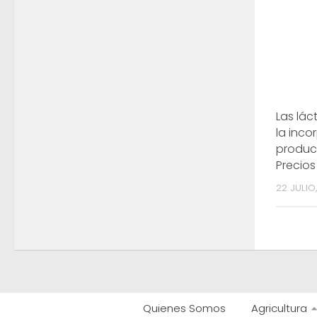
Las lá
la inc
produc
Precio
22 JULIO
Quienes Somos
Agricultura