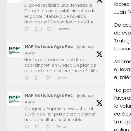
láctea
El Ipcva realizará una Jornada a
Campo en un establecimiento de
Juan F
engorde intensivo de novillos
Holando @IPCVA @HolandoACHA
De acu
Twitter
1
1
de esp
Trabaj
NAP Noticias AgroPec
@infonap
·
buscará
4 Ago
Nación y provincias del Litoral
Además
coordinaron en Chaco un plan de
el lev
respuesta ante el fenómeno El Niño
el miér
Twitter
“La pa
NAP Noticias AgroPec
@infonap
·
favora
4 Ago
la vol
Congreso Aapresid: 'escuchar al
caráct
suelo es el 1er paso para construir
una agricultura sustentable'
trabajo
Twitter
obliga