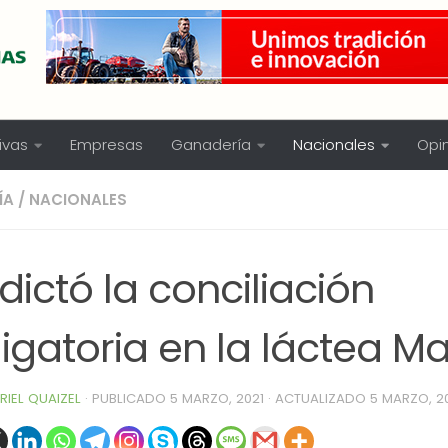
ivas
Empresas
Ganadería
Nacionales
Opi
ÍA
/
NACIONALES
dictó la conciliación
igatoria en la láctea M
RIEL QUAIZEL
· PUBLICADO
5 MARZO, 2021
· ACTUALIZADO
5 MARZO, 2