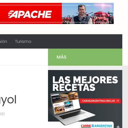
nión
Turismo
MÁS
ayol
021