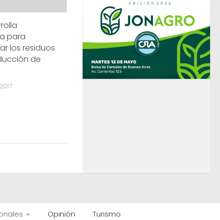
rolla
ía para
r los residuos
ducción de
2017
onales
Opinión
Turismo