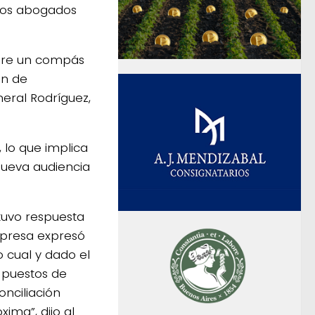
 los abogados
abre un compás
ón de
neral Rodríguez,
 lo que implica
nueva audiencia
tuvo respuesta
mpresa expresó
o cual y dado el
s puestos de
onciliación
ima”, dijo al